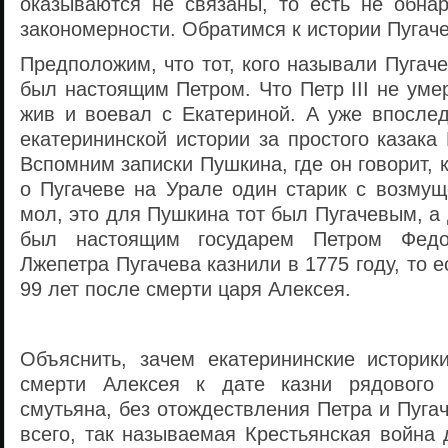
оказываются не связаны, то есть не обна
закономерности. Обратимся к истории Пугаче
Предположим, что тот, кого называли Пугач
был настоящим Петром. Что Петр III не умер
жив и воевал с Екатериной. А уже впосле
екатерининской истории за простого казака
Вспомним записки Пушкина, где он говорит, 
о Пугачеве на Урале один старик с возмущ
мол, это для Пушкина тот был Пугачевым, а 
был настоящим государем Петром Федор
Лжепетра Пугачева казнили в 1775 году, то е
99 лет после смерти царя Алексея.
Объяснить, зачем екатерининские историк
смерти Алексея к дате казни рядового
смутьяна, без отождествления Петра и Пугач
всего, так называемая Крестьянская война