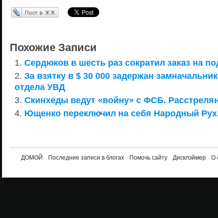
Перепост в ЖЖ
Похожие Записи
Сердюков в шесть раз сократил заказ на п
За взятку в $ 30 000 задержан замначальни
отдела УВД
Скинхеды ведут «войну» с ФСБ. Расстреля
Ющенко переключил на себя Народный Рух
ДОМОЙ
Последние записи в блогах
Помочь сайту
Дисклэймер
О 