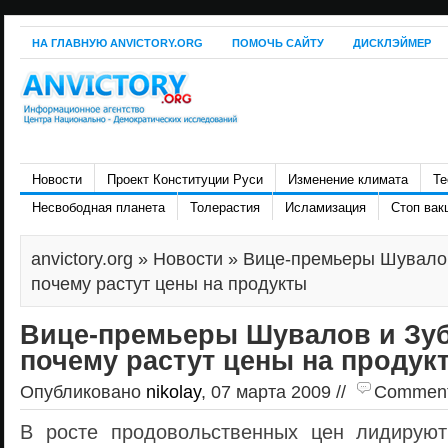
НА ГЛАВНУЮ ANVICTORY.ORG
ПОМОЧЬ САЙТУ
ДИСКЛЭЙМЕР
Новости
Проект Конституции Руси
Изменение климата
Те
Несвободная планета
Толерастия
Исламизация
Стоп вак
anvictory.org
»
Новости
» Вице-премьеры Шувалов
почему растут цены на продукты
Вице-премьеры Шувалов и Зуб
почему растут цены на продук
Опубликовано
nikolay
, 07 марта 2009 //
Comments 
В росте продовольственных цен лидируют