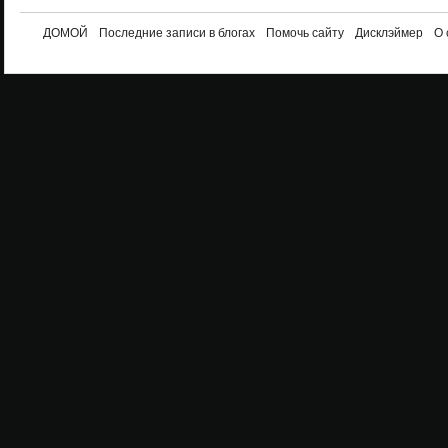
ДОМОЙ
Последние записи в блогах
Помочь сайту
Дисклэймер
О 