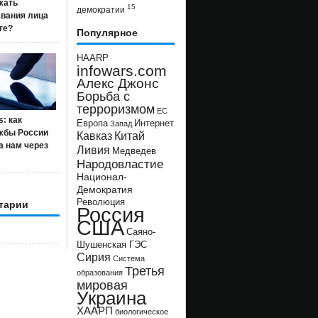
жать
15
демократии
авания лица
ге?
Популярное
HAARP
infowars.com
Алекс Джонс
Борьба с
терроризмом
ЕС
s: как
Европа
Интернет
Запад
жбы России
Кавказ
Китай
а нам через
Ливия
Медведев
Народовластие
Национал-
Демократия
Революция
тарии
Россия
США
Саяно-
Шушенская ГЭС
Сирия
Система
Третья
образования
мировая
Украина
ХААРП
биологическое