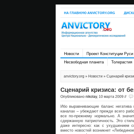
НА ГЛАВНУЮ ANVICTORY.ORG
ДИСК
Новости
Проект Конституции Руси
Несвободная планета
Толерастия
anvictory.org
»
Новости
» Сценарий кризи
Сценарий кризиса: от б
Опубликовано
nikolay
, 10 марта 2009 //
Ибо выравнивающие баланс негатива и
каналах – убеждают прежде всего работ
все по-прежнему нормально. А значит
сдержанную патриотичность. Это стиль
даже интересно: как с ухудшением с
вместо новостей возникнет «Лебединое