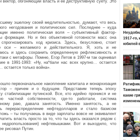
 вектор, обгоняющий власть и ее деструктивную суету. Это
высшему эшелону своей медлительностью, думают, что весь
ного негодования и политических сил. Последнее – куда
ации именно политическая воля – субъективный фактор-
Неудобн
ы формации. Но и без объективной готовности масс она
1917-го,
спрогнозировать ход кризиса. Здесь, безусловно, стоит
юбилей 
е оси – желаемого и действительного. Я, хоть и не
таюсь и здесь сохранить определенную рефлексивность и
таки с метафоры. Помню, Егор Летов в 1997-м так оценивал
ее в 1991-1993: «Ну, на*бали нас всех крупно… остается
… остается только война».
изошло первоначальное накопление капитала и монархизация
Ратифик
Егор – причем и о будущем. Представим теперь эпоху
Таможенн
у стабилизации путинской. Все, кто идейно проникся и не
какие гр
ю частной собственности, где-то работали, система
изменен
яному раю, давала занятость. Именно занятость, а не
дь перераспределение нефтедолларов и стало базисом
 ложь – ты получаешь в виде зарплаты вовсе не эквивалент
платить власть просто за то, что ты здесь оказался рядом с
м недропользования) нефтевышками. Вот и выходило, что
 ее рисовал Путин.