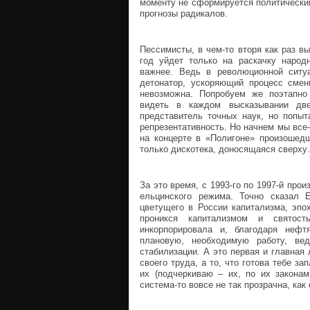
моменту не сформируется политический
прогнозы радикалов.
Пессимисты, в чем-то вторя как раз 
год уйдет только на раскачку народ
важнее. Ведь в революционной ситу
детонатор, ускоряющий процесс смен
невозможна. Попробуем же поэтапно 
видеть в каждом высказывании дв
представитель точных наук, но попы
репрезентативность. Но начнем мы все-
на концерте в «Полигоне» произошедш
только дискотека, доносящаяся сверху
За это время, с 1993-го по 1997-й про
ельцинского режима. Точно сказал 
цветущего в России капитализма, эпох
проникся капитализмом и святость
инкорпорировала и, благодаря нефт
плановую, необходимую работу, ве
стабилизации. А это первая и главная
своего труда, а то, что готова тебе за
их (подчеркиваю – их, по их закона
система-то вовсе не так прозрачна, как