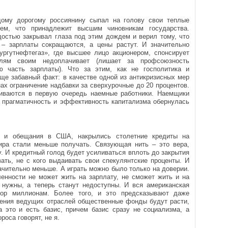
дому дорогому россиянину сыпал на голову свои теплые
ем, что принадлежит высшим чиновникам государства.
достью закрывал глаза под этим дождем и верил тому, что
 – зарплаты сокращаются, а цены растут. И значительно
Сургутнефтегаз», где высшее лицо акционером, спонсирует
елям своим недоплачивает (лишает за профсоюзность
 часть зарплаты). Что за этим, как не госполитика и
ще забавный факт: в качестве одной из антикризисных мер
ах ограничение надбавки за сверхурочные до 20 процентов.
чиваются в первую очередь наемные работники. Наемщики
 прагматичность и эффективность капитализма обернулась
и и обещания в США, накрылись столетние кредиты на
ира стали меньше получать. Связующая нить – это вера,
. И кредитный голод будет усиливаться вплоть до закрытия
ать, не с кого выдаивать свои спекулянтские проценты. И
начительно меньше. А играть можно было только на доверии.
ленности не может жить на зарплату, не сможет жить и на
нужны, а теперь станут недоступны. И вся американская
вор миллионам. Более того, и это предсказывают даже
ления ведущих отраслей общественные фонды будут расти,
а это и есть базис, причем базис сразу не социализма, а
оса говорят, не я.