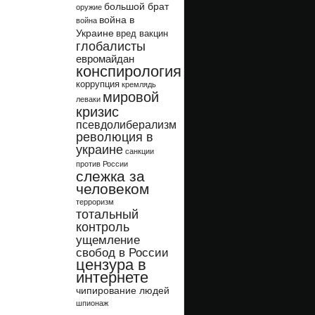
большой брат
оружие
война в
война
Украине
вред вакцин
глобалисты
евромайдан
конспирология
коррупция
кремлядь
мировой
леваки
кризис
псевдолиберализм
революция в
украине
санкции
против России
слежка за
человеком
терроризм
тотальный
контроль
ущемление
свобод в России
цензура в
интернете
чипирование людей
шпионаж