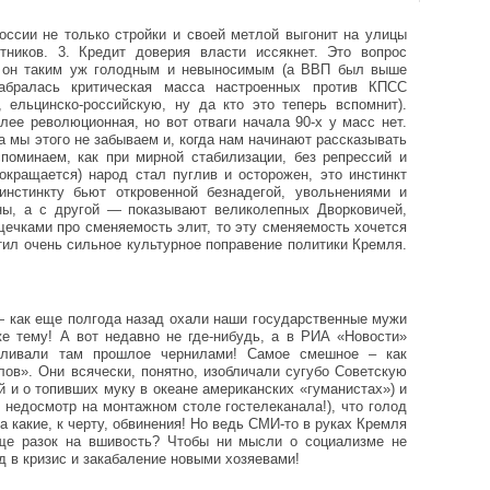
оссии не только стройки и своей метлой выгонит на улицы
ников. 3. Кредит доверия власти иссякнет. Это вопрос
л он таким уж голодным и невыносимым (а ВВП был выше
абралась критическая масса настроенных против КПСС
 ельцинско-российскую, ну да кто это теперь вспомнит).
лее революционная, но вот отваги начала 90-х у масс нет.
 мы этого не забываем и, когда нам начинают рассказывать
споминаем, как при мирной стабилизации, без репрессий и
окращается) народ стал пуглив и осторожен, это инстинкт
инстинкту бьют откровенной безнадегой, увольнениями и
ны, а с другой — показывают великолепных Дворковичей,
чками про сменяемость элит, то эту сменяемость хочется
тил очень сильное культурное поправение политики Кремля.
— как еще полгода назад охали наши государственные мужи
же тему! А вот недавно не где-нибудь, а в РИА «Новости»
оливали там прошлое чернилами! Самое смешное – как
ов». Они всячески, понятно, изобличали сугубо Советскую
ий и о топивших муку в океане американских «гуманистах») и
 недосмотр на монтажном столе гостелеканала!), что голод
а какие, к черту, обвинения! Но ведь СМИ-то в руках Кремля
ще разок на вшивость? Чтобы ни мысли о социализме не
ед в кризис и закабаление новыми хозяевами!