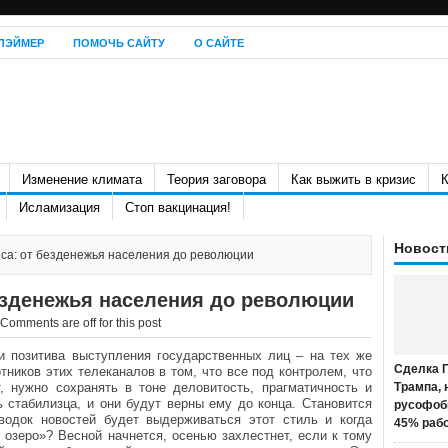
ЛЭЙМЕР
ПОМОЧЬ САЙТУ
О САЙТЕ
Изменение климата
Теория заговора
Как выжить в кризис
К
Исламизация
Стоп вакцинация!
Новост
са: от безденежья населения до революции
езденежья населения до революции
Comments are off for this post
 позитива выступления государственных лиц – на тех же
Сделка П
ников этих телеканалов в том, что все под контролем, что
, нужно сохранять в тоне деловитость, прагматичность и
Трампа, 
 стабилизца, и они будут верны ему до конца. Становится
русофоб
водок новостей будет выдерживаться этот стиль и когда
45% раб
 озеро»? Весной начнется, осенью захлестнет, если к тому