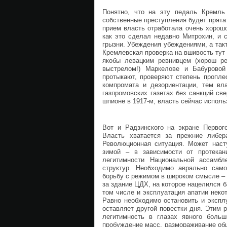
Понятно, что на эту педаль Кремль 
собственные преступления будет прят
прием власть отработала очень хорошо.
как это сделал недавно Митрохин, и 
грызни. Убеждения убеждениями, а так
Кремлевская проверка на вшивость тут 
якобы левацким ревнивцем (хорош р
выстрелом!) Маркелове и Бабуровой
протыкают, проверяют степень пропле
компромата и дезориентации, тем вла
газпромовских газетах без санкций св
шпионе в 1917-м, власть сейчас исполь
Вот и Радзинского на экране Первог
Власть хватается за прежние либер
Революционная ситуация. Может насту
зимой – в зависимости от протекан
легитимности Национальной ассамбл
структур. Необходимо аврально сам
борьбу с режимом в широком смысле – 
за здание ЦДХ, на которое нацелился б
том числе и эксплуатация апатии неко
Равно необходимо остановить и экспл
оставляет другой повестки дня. Этим 
легитимность в глазах явного больш
пробуждение масс, размораживание общ