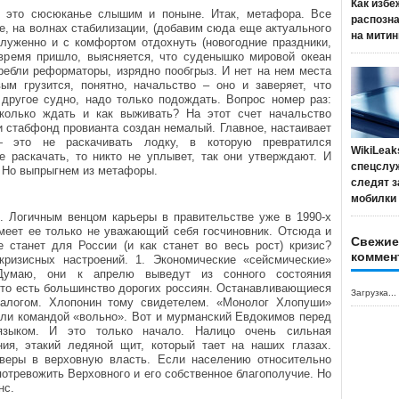
Как избе
 это сюсюканье слышим и поныне. Итак, метафора. Все
распозн
, на волнах стабилизации, (добавим сюда еще актуального
на митин
служенно и с комфортом отдохнуть (новогодние праздники,
время пришло, выясняется, что суденышко мировой океан
гребли реформаторы, изрядно пообгрыз. И нет на нем места
ым грузится, понятно, начальство – оно и заверяет, что
ругое судно, надо только подождать. Вопрос номер раз:
колько ждать и как выживать? На этот счет начальство
 и стабфонд провианта создан немалый. Главное, настаивает
— это не раскачивать лодку, в которую превратился
WikiLeak
 раскачать, то никто не уплывет, так они утверждают. И
спецслу
 Но выпрыгнем из метафоры.
следят з
мобилки
и. Логичным венцом карьеры в правительстве уже в 1990-х
меет ее только не уважающий себя госчиновник. Отсюда и
Свежие
станет для России (и как станет во весь рост) кризис?
коммен
кризисных настроений. 1. Экономические «сейсмические»
 Думаю, они к апрелю выведут из сонного состояния
 то есть большинство дорогих россиян. Останавливающиеся
Загрузка...
залогом. Хлопонин тому свидетелем. «Монолог Хлопуши»
али командой «вольно». Вот и мурманский Евдокимов перед
языком. И это только начало. Налицо очень сильная
ия, этакий ледяной щит, который тает на наших глазах.
 веры в верховную власть. Если населению относительно
отревожить Верховного и его собственное благополучие. Но
нс.