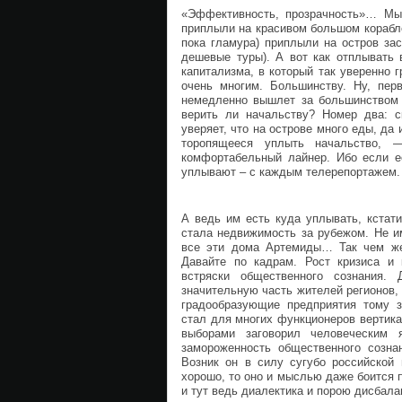
«Эффективность, прозрачность»… Мы
приплыли на красивом большом корабле
пока гламура) приплыли на остров за
дешевые туры). А вот как отплывать 
капитализма, в который так уверенно 
очень многим. Большинству. Ну, перв
немедленно вышлет за большинством д
верить ли начальству? Номер два: с
уверяет, что на острове много еды, да
торопящееся уплыть начальство, 
комфортабельный лайнер. Ибо если ее
уплывают – с каждым телерепортажем.
А ведь им есть куда уплывать, кстат
стала недвижимость за рубежом. Не и
все эти дома Артемиды… Так чем же 
Давайте по кадрам. Рост кризиса и 
встряски общественного сознания.
значительную часть жителей регионов,
градообразующие предприятия тому 
стал для многих функционеров вертик
выборами заговорил человеческим 
замороженность общественного сознан
Возник он в силу сугубо российской
хорошо, то оно и мыслью даже боится п
и тут ведь диалектика и порою дисбала