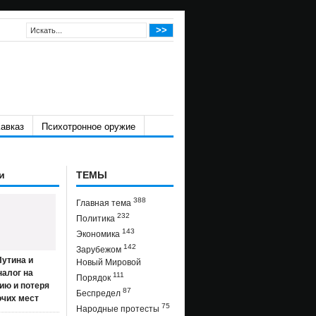
авказ
Психотронное оружие
и
ТЕМЫ
388
Главная тема
232
Политика
143
Экономика
142
Зарубежом
утина и
Новый Мировой
налог на
111
Порядок
ию и потеря
87
Беспредел
очих мест
75
Народные протесты