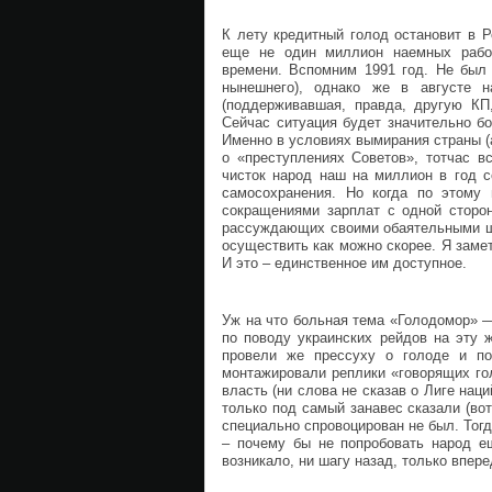
К лету кредитный голод остановит в Р
еще не один миллион наемных работ
времени. Вспомним 1991 год. Не бы
нынешнего), однако же в августе н
(поддерживавшая, правда, другую КП,
Сейчас ситуация будет значительно бо
Именно в условиях вымирания страны (а
о «преступлениях Советов», тотчас в
чисток народ наш на миллион в год с
самосохранения. Но когда по этому 
сокращениями зарплат с одной сторо
рассуждающих своими обаятельными ще
осуществить как можно скорее. Я заме
И это – единственное им доступное.
Уж на что больная тема «Голодомор» 
по поводу украинских рейдов на эту 
провели же прессуху о голоде и п
монтажировали реплики «говорящих гол
власть (ни слова не сказав о Лиге нац
только под самый занавес сказали (вот
специально спровоцирован не был. Тогд
– почему бы не попробовать народ е
возникало, ни шагу назад, только впер