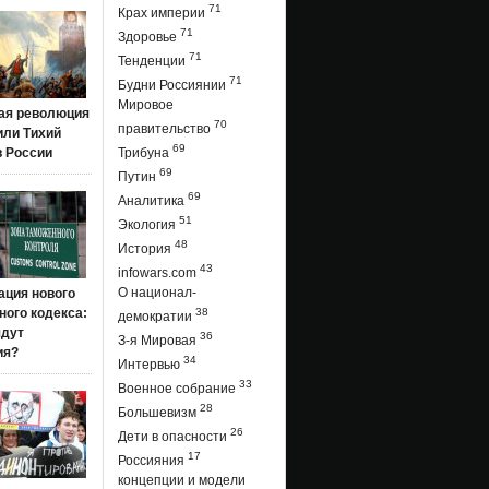
71
Крах империи
71
Здоровье
71
Тенденции
71
Будни Россиянии
Мировое
ая революция
70
правительство
 или Тихий
69
в России
Трибуна
69
Путин
69
Аналитика
51
Экология
48
История
43
infowars.com
О национал-
ация нового
ого кодекса:
38
демократии
ядут
36
З-я Мировая
ия?
34
Интервью
33
Военное собрание
28
Большевизм
26
Дети в опасности
17
Россияния
концепции и модели