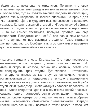
будет жать, пока она не отвалится. Понятно, что свои
ать за теми, прошлыми, раздутыми или вымышленными. Этот
 Более того, тут ей кое-кто захочет подпеть из оппозиции,
сделал очень напрасно. В ковчеге оппозиции не время для
тика тактикой. Цель в будущем важнее разборок в прошлом.
удалась. Кстати, с желтой статьей в «Известиях» об убитых
евнивец с глушителем и профессиональным контрольным
 – то же самое: тестируют, пробуют публику, как сыр
сневелости. Поведется или нет? А все равно, чем больше
сти-то лучше, от нее взгляды отведены. Такие статьи в
ерху не появляются. Вообще, как и со слухами о немецком
зует все возможные «байки из склепа».
о канала увидели снова. Куд-куда… Это явно неспроста.
ально-кликушеские поручни. Думает, это ее спасет… 4.
пить и скоро, и нескоро, весной или осенью, летом или
ия предыдущих трех стадий. Тут главное – готовность
еи и других внесистемных структур оппозиции, именно
оорганизовываться и поддерживать всякую справедливую
если даже она не под политическими знаменами, как борьба
атуринский бульдозер. Эксплуатация человека человеком, в
торых слоев общества, должна быть изжита новой властью.
уатацию недр в частнособственнических целях – кризис не
рычагом, своим «декретом о нефти» новая власть и обретет
инства, исторически обманутого силовигархами. Впереди
ественного сознания и, возможно, такой разгул (в хорошем