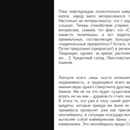
Пока нефтедождик относительно каж
капли, народ мало интересовался т
Настолько не интересовался, что с ра
слышал. Теперь спокойствие утеряно
интереснее, скажем, тот факт, что «
какие-то телепоказы, а вот водит
премиальных, составляющих большую
«национальные приоритеты»? Кстати, е
Путин предложил (предписал!) в регион
Тенденция, однако: за кризис распла
же… 2. Кредитный голод. Пресловутая
пшиком.
Лопнули всего лишь чьи-то иллюзи
недвижимость, а трудящиеся всего м
именно вера одного спекулянта другому
банков. Им не на что будет существов
играть не на чем – дураков-то стало з
В итоге те, кто уже в силу своей уво
кредиты, которые прежде им были не 
преамбула прозвучит уже как приго
неолибералы, в ситуации огосударств
вытесняя собой коммерческие банки, 
коммунизма. Это неолибералы вроде Сор