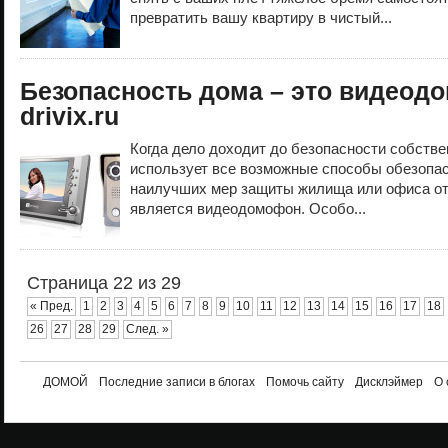
превратить вашу квартиру в чистый...
Безопасность дома – это видеод
drivix.ru
Когда дело доходит до безопасности собстве
использует все возможные способы обезопа
наилучших мер защиты жилища или офиса от
является видеодомофон. Особо...
Страница 22 из 29
« Пред.
1
2
3
4
5
6
7
8
9
10
11
12
13
14
15
16
17
18
26
27
28
29
След. »
ДОМОЙ
Последние записи в блогах
Помочь сайту
Дисклэймер
О 