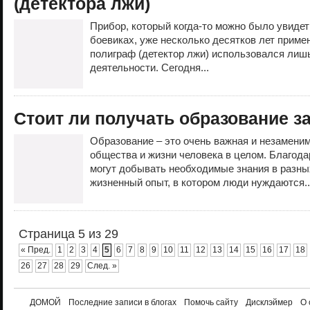
(детектора лжи)
Прибор, который когда-то можно было увиде
боевиках, уже несколько десятков лет приме
полиграф (детектор лжи) использовался лиш
деятельности. Сегодня...
Стоит ли получать образование 
Образование – это очень важная и незамени
общества и жизни человека в целом. Благод
могут добывать необходимые знания в разны
жизненный опыт, в котором люди нуждаются.
Страница 5 из 29
« Пред.
1
2
3
4
5
6
7
8
9
10
11
12
13
14
15
16
17
18
26
27
28
29
След. »
ДОМОЙ
Последние записи в блогах
Помочь сайту
Дисклэймер
О 