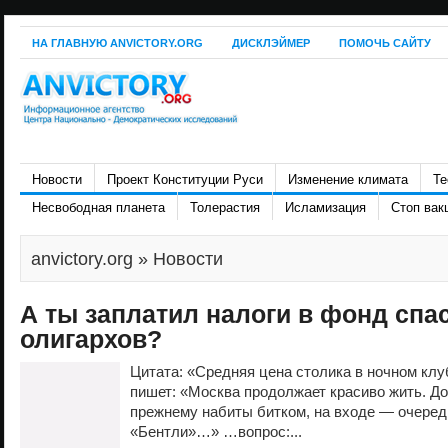
НА ГЛАВНУЮ ANVICTORY.ORG
ДИСКЛЭЙМЕР
ПОМОЧЬ САЙТУ
Новости
Проект Конституции Руси
Изменение климата
Те
Несвободная планета
Толерастия
Исламизация
Стоп вак
anvictory.org
» Новости
А ты заплатил налоги в фонд спа
олигархов?
Цитата: «Средняя цена столика в ночном клуб
пишет: «Москва продолжает красиво жить. До
прежнему набиты битком, на входе — очеред
«Бентли»…» …вопрос:...