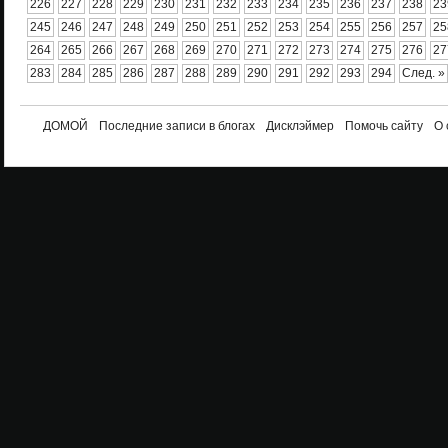
226
227
228
229
230
231
232
233
234
235
236
237
238
23
245
246
247
248
249
250
251
252
253
254
255
256
257
25
264
265
266
267
268
269
270
271
272
273
274
275
276
27
283
284
285
286
287
288
289
290
291
292
293
294
След. »
ДОМОЙ
Последние записи в блогах
Дисклэймер
Помочь сайту
О 