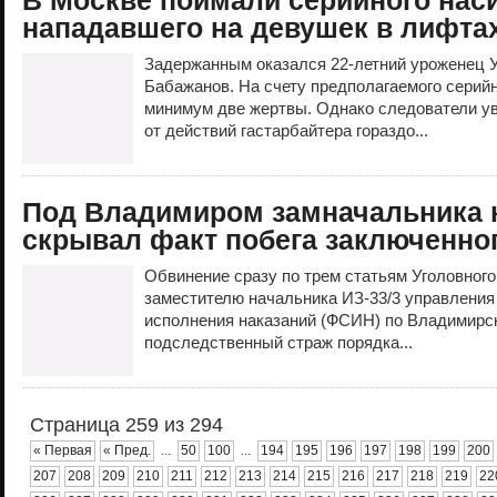
В Москве поймали серийного нас
нападавшего на девушек в лифта
Задержанным оказался 22-летний уроженец 
Бабажанов. На счету предполагаемого серийн
минимум две жертвы. Однако следователи у
от действий гастарбайтера гораздо...
Под Владимиром замначальника 
скрывал факт побега заключенно
Обвинение сразу по трем статьям Уголовног
заместителю начальника ИЗ-33/3 управлени
исполнения наказаний (ФСИН) по Владимирск
подследственный страж порядка...
Страница 259 из 294
« Первая
« Пред.
...
50
100
...
194
195
196
197
198
199
200
207
208
209
210
211
212
213
214
215
216
217
218
219
22