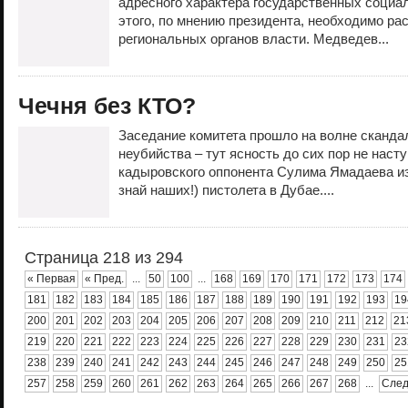
адресного характера государственных социа
этого, по мнению президента, необходимо р
региональных органов власти. Медведев...
Чечня без КТО?
Заседание комитета прошло на волне скандал
неубийства – тут ясность до сих пор не насту
кадыровского оппонента Сулима Ямадаева из
знай наших!) пистолета в Дубае....
Страница 218 из 294
« Первая
« Пред.
...
50
100
...
168
169
170
171
172
173
174
181
182
183
184
185
186
187
188
189
190
191
192
193
19
200
201
202
203
204
205
206
207
208
209
210
211
212
21
219
220
221
222
223
224
225
226
227
228
229
230
231
23
238
239
240
241
242
243
244
245
246
247
248
249
250
25
257
258
259
260
261
262
263
264
265
266
267
268
...
След