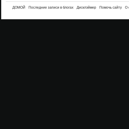
ДОМОЙ
Последние записи в блогах
Дисклэймер
Помочь сайту
О 