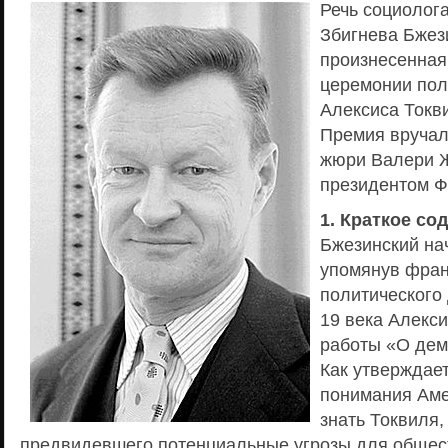
Речь социолога
Збигнева Бжез
произнесенная
церемонии пол
Алексиса Токви
Премия вручал
жюри Валери Ж
президентом Ф
1. Краткое со
Бжезинский на
упомянув фран
политического
19 века Алекси
работы «О дем
Как утверждае
понимания Аме
знать Токвиля,
предвидевшего потенциальные угрозы для обще