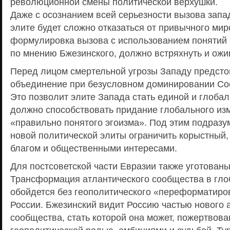
революционной смены политической верхушки.
Даже с осознанием всей серьезности вызова запа
элите будет сложно отказаться от привычного мир
формулировка вызова с использованием понятий 
по мнению Бжезинского, должно встряхнуть и ожи
Перед лицом смертельной угрозы Западу предстои
объединение при безусловном доминировании Со
Это позволит элите Запада стать единой и глоба
должно способствовать придание глобального из
«правильно понятого эгоизма». Под этим подразу
новой политической элиты ограничить корыстный,
благом и общественными интересами.
Для постсоветской части Евразии также уготован
Трансформация атлантического сообщества в гло
обойдется без геополитического «переформатиро
России. Бжезинский видит Россию частью нового 
сообщества, стать которой она может, пожертвов