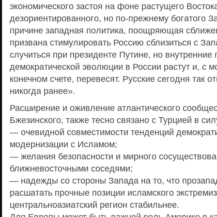
экономического застоя на фоне растущего Восток
дезориентированного, но по-прежнему богатого З
причине западная политика, поощряющая сближе
призвана стимулировать Россию сблизиться с Зап
случиться при президенте Путине, но внутренние
демократической эволюции в России растут и, с мо
конечном счете, перевесят. Русские сегодня так от
никогда ранее».
Расширение и оживление атлантического сообщес
Бжезинского, также тесно связано с Турцией в сил
— очевидной совместимости тенденций демократ
модернизации с Исламом;
— желания безопасности и мирного сосуществова
ближневосточными соседями;
— надежды со стороны Запада на то, что прозапа
расшатать прочные позиции исламского экстремиз
центральноазиатский регион стабильнее.
Для Европы может быть важной роль Америке в ка