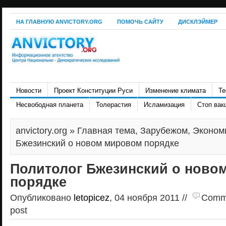
НА ГЛАВНУЮ ANVICTORY.ORG
ПОМОЧЬ САЙТУ
ДИСКЛЭЙМЕР
Новости
Проект Конституции Руси
Изменение климата
Те
Несвободная планета
Толерастия
Исламизация
Стоп вак
anvictory.org
»
Главная тема
,
Зарубежом
,
Эконом
Бжезинский о новом мировом порядке
Политолог Бжезинский о ново
порядке
Опубликовано
letopicez
, 04 ноября 2011 //
Commen
post