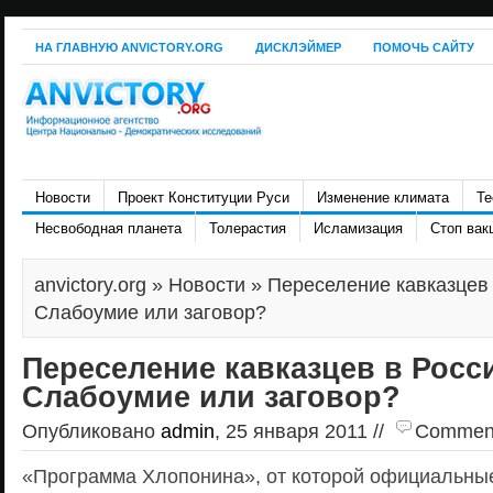
НА ГЛАВНУЮ ANVICTORY.ORG
ДИСКЛЭЙМЕР
ПОМОЧЬ САЙТУ
Новости
Проект Конституции Руси
Изменение климата
Те
Несвободная планета
Толерастия
Исламизация
Стоп вак
anvictory.org
»
Новости
» Переселение кавказцев 
Слабоумие или заговор?
Переселение кавказцев в Росс
Слабоумие или заговор?
Опубликовано
admin
, 25 января 2011 //
Comments
«Программа Хлопонина», от которой официальны