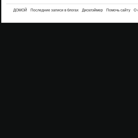
ДОМОЙ
Последние записи в блогах
Дисклэймер
Помочь сайту
О 