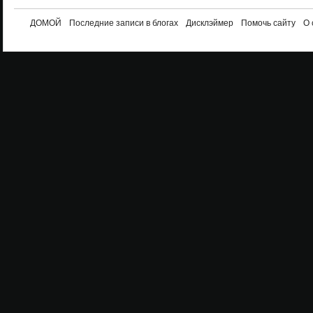
ДОМОЙ
Последние записи в блогах
Дисклэймер
Помочь сайту
О 