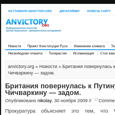
НА ГЛАВНУЮ ANVICTORY.ORG
ДИСКЛЭЙМЕР
ПОМОЧЬ САЙТУ
Новости
Проект Конституции Руси
Изменение климата
Те
Несвободная планета
Толерастия
Исламизация
Стоп вак
anvictory.org
»
Новости
» Британия повернулась к
Чичваркину — задом.
Британия повернулась к Путину
Чичваркину — задом.
Опубликовано
nikolay
, 30 ноября 2009 //
Comment
Прокуратура объясняет это тем, что Ч