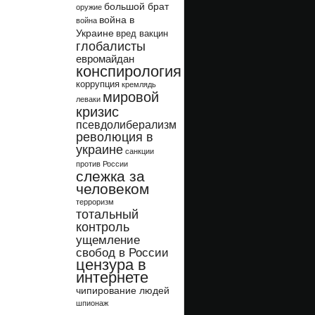
большой брат
оружие
война в
война
Украине
вред вакцин
глобалисты
евромайдан
конспирология
коррупция
кремлядь
мировой
леваки
кризис
псевдолиберализм
революция в
украине
санкции
против России
слежка за
человеком
терроризм
тотальный
контроль
ущемление
свобод в России
цензура в
интернете
чипирование людей
шпионаж