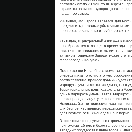
поставках около 70 млн. тонн нефти в Евр
отразится на существующих ценах на эне
на данное сырьё.
Учитывая, что Европа является для Росс
представить, насколько убыточным может 
нового южно-кавказского трубопровода, и
Как видно, в Центральной Азии уже началс
явно бросается в глаза, это происходит в
отметить, что введение в эксплуатацию юж
активной поддержке Запада, может стать
газопровода «Набукко».
Предложение Назарбаева может стать дов
очередь из-за того, что это месторожден
соответственно, процесс добычи будет ст
маршрута, учитывается как длина, так и 
Территориальные воды Казахстана и Азер
длина маршрута уменьшается. Маршрут из 
нефтепровода Баку-Супса и нефтяных терм
Новороссийск, не подвержен частым штор
для беспрепятственного передвижения тан
даёт возможность еженедельно, в перман
В конечном итоге, сумма всех преимущест
полномасштабного и безостановочного фун
западных государств и инвесторов. Сигнал