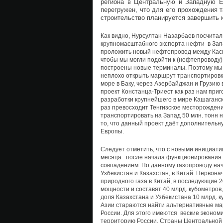
региона в Центральную и Западную Е
перегружен, что для его прохождения т
строительство планируется завершить к
Как видно, Нурсултан Назарбаев посчитал
крупномасштабного экспорта нефти в Зап
проложить новый нефтепровод между Касп
чтобы мы могли подойти к (нефтепроводу)
построены новые терминалы. Поэтому мы с
неплохо открыть маршрут транспортировки
море в Баку, через Азербайджан и Грузию 
проект Констанца-Триест как раз нам приг
разработки крупнейшего в мире Кашаганс
раз превосходит Тенгизское месторожден
транспортировать на Запад 50 млн. тонн 
то, что данный проект даёт дополнитель
Европы.
Следует отметить, что с новыми инициат
месяца после начала функционирования н
совпадением. По данному газопроводу нач
Узбекистан и Казахстан, в Китай. Первон
природного газа в Китай, в последующие 20
мощности и составят 40 млрд. кубометров,
доля Казахстана и Узбекистана 10 млрд. к
Азии стараются найти альтернативные ма
России. Для этого имеются веские эконом
территорию России, Страны Центральной 