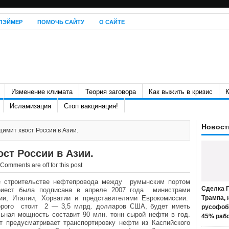
ЛЭЙМЕР
ПОМОЧЬ САЙТУ
О САЙТЕ
Изменение климата
Теория заговора
Как выжить в кризис
К
Исламизация
Стоп вакцинация!
Новост
имит хвост России в Азии.
ст России в Азии.
Comments are off for this post
е строительстве нефтепровода между румынским портом
Сделка П
риест была подписана в апреле 2007 года министрами
ии, Италии, Хорватии и представителями Еврокомиссии.
Трампа, 
торого стоит 2 — 3,5 млрд. долларов США, будет иметь
русофоб
ьная мощность составит 90 млн. тонн сырой нефти в год.
45% раб
т предусматривает транспортировку нефти из Каспийского