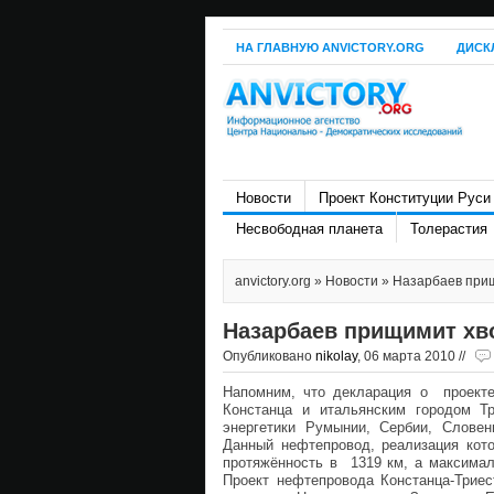
НА ГЛАВНУЮ ANVICTORY.ORG
ДИСК
Новости
Проект Конституции Руси
Несвободная планета
Толерастия
anvictory.org
»
Новости
» Назарбаев прищ
Назарбаев прищимит хво
Опубликовано
nikolay
, 06 марта 2010 //
Напомним, что декларация о проект
Констанца и итальянским городом Т
энергетики Румынии, Сербии, Словен
Данный нефтепровод, реализация ко
протяжённость в 1319 км, а максимал
Проект нефтепровода Констанца-Триес