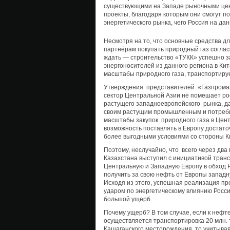
существующими на Западе рыночными цена
проекты, благодаря которым они смогут п
энергетического рынка, чего Россия на да
Несмотря на то, что основные средства 
партнёрам покупать природный газ соглас
ждать — строительство «ТУКК» успешно з
энергоносителей из данного региона в Кит
масштабы природного газа, транспортируе
Утверждения представителей «Газпрома» 
сектор Центральной Азии не помешает ро
растущего западноевропейского рынка, да
своим растущим промышленным и потреби
масштабы закупок природного газа в Цент
возможность поставлять в Европу достаточ
более выгодными условиями со стороны Кит
Поэтому, неслучайно, что всего через дв
Казахстана выступил с инициативой тран
Центральную и Западную Европу в обход Р
получить за свою нефть от Европы западну
Исходя из этого, успешная реализация п
ударом по энергетическому влиянию России
большой ущерб.
Почему ущерб? В том случае, если к нефт
осуществляется транспортировка 20 млн. 
Кашаганского месторождения, то учитывая 