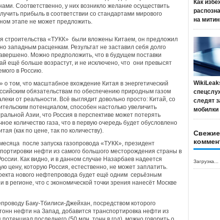
Как избе
ми. Соответственно, у них возникло желание осуществить
распозн
олучить прибыль в соответствии со стандартами мирового
на митин
нном этапе не может предложить.
для строительства «ТУКК» были вложены Китаем, он предложил
но западным расценкам. Результат не заставил себя долго
авершено. Можно предположить, что в будущем поставки
ай ещё больше возрастут, и не исключено, что они превысят
мого в Россию.
WikiLeak
о том, что масштабное вхождение Китая в энергетический
ссийским обязательствам по обеспечению природным газом
спецслу
леки от реальности. Всё выглядит довольно просто: Китай, со
следят з
тельским потенциалом, способен настолько увеличить
мобилки
ральной Азии, что Россия в перспективе может потерять
ное количество газа, что в первую очередь будет обусловлено
ая (как по цене, так по количеству).
Свежие
коммен
а месяца после запуска газопровода «ТУКК», президент
спортировки нефти из самого большого месторождения страны в
оссии. Как видно, и в данном случае Назарбаев надеется
Загрузка...
ю цену, которую Россия, естественно, не может заплатить.
роекта нового нефтепровода будет ещё одним серьёзным
 в регионе, что с экономической точки зрения нанесёт Москве
епроводу Баку-Тбилиси-Джейхан, посредством которого
тонн нефти на Запад, добавится транспортировка нефти из
потенциал последнего (50 млн. тонн в год), можно говорить о