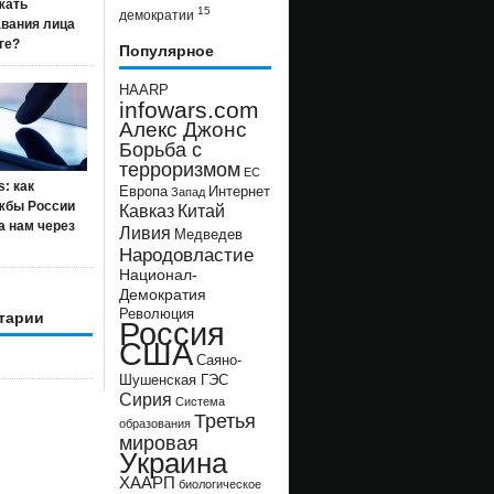
жать
15
демократии
авания лица
ге?
Популярное
HAARP
infowars.com
Алекс Джонс
Борьба с
терроризмом
ЕС
s: как
Европа
Интернет
Запад
жбы России
Кавказ
Китай
а нам через
Ливия
Медведев
Народовластие
Национал-
Демократия
Революция
тарии
Россия
США
Саяно-
Шушенская ГЭС
Сирия
Система
Третья
образования
мировая
Украина
ХААРП
биологическое