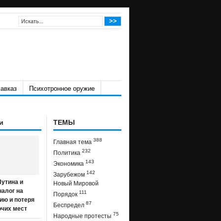
авказ
Психотронное оружие
и
ТЕМЫ
388
Главная тема
232
Политика
143
Экономика
142
Зарубежом
утина и
Новый Мировой
налог на
111
Порядок
ию и потеря
87
Беспредел
очих мест
75
Народные протесты