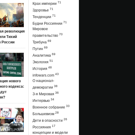
71
Крах империи
71
Здоровье
71
Тенденции
71
Будни Россиянии
Мировое
ая революция
70
правительство
 или Тихий
69
в России
Трибуна
69
Путин
69
Аналитика
51
Экология
48
История
43
infowars.com
О национал-
ация нового
ого кодекса:
38
демократии
ядут
36
З-я Мировая
ия?
34
Интервью
33
Военное собрание
28
Большевизм
26
Дети в опасности
17
Россияния
концепции и модели