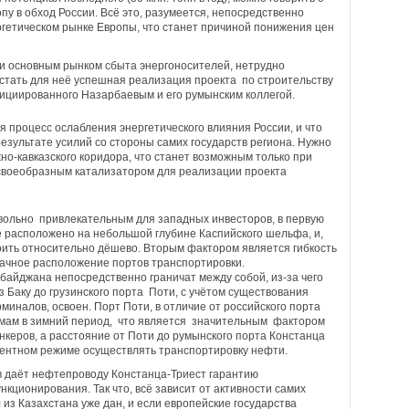
опу в обход России. Всё это, разумеется, непосредственно
ргетическом рынке Европы, что станет причиной понижения цен
ии основным рынком сбыта энергоносителей, нетрудно
стать для неё успешная реализация проекта по строительству
нициированного Назарбаевым и его румынским коллегой.
я процесс ослабления энергетического влияния России, и что
 результате усилий со стороны самих государств региона. Нужно
но-кавказского коридора, что станет возможным только при
 своеобразным катализатором для реализации проекта
ольно привлекательным для западных инвесторов, в первую
ие расположено на небольшой глубине Каспийского шельфа, и,
оить относительно дёшево. Вторым фактором является гибкость
удачное расположение портов транспортировки.
байджана непосредственно граничат между собой, из-за чего
Баку до грузинского порта Поти, с учётом существования
иналов, освоен. Порт Поти, в отличие от российского порта
мам в зимний период, что является значительным фактором
керов, а расстояние от Поти до румынского порта Констанца
ентном режиме осуществлять транспортировку нефти.
в даёт нефтепроводу Констанца-Триест гарантию
кционирования. Так что, всё зависит от активности самих
 из Казахстана уже дан, и если европейские государства