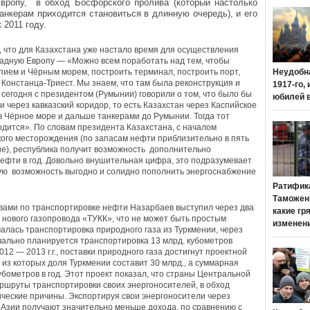
вропу, в обход Босфорского пролива (который настолько
анкерам приходится становиться в длинную очередь), и его
 2011 году.
, что для Казахстана уже настало время для осуществления
адную Европу — «Можно всем поработать над тем, чтобы
ием и Чёрным морем, построить терминал, построить порт,
Неудобн
 Констанца-Триест. Мы знаем, что там была реконструкция и
1917-го,
егодня с президентом (Румынии) говорили о том, что было бы
юбилей 
 через кавказский коридор, то есть Казахстан через Каспийское
в Чёрное море и дальше танкерами до Румынии. Тогда тот
одится». По словам президента Казахстана, с началом
кого месторождения (по запасам нефти приблизительно в пять
ие), республика получит возможность дополнительно
нефти в год. Довольно внушительная цифра, это подразумевает
ную возможность выгодно и солидно пополнить энергоснабжение
Ратифик
Таможенн
ивами по транспортировке нефти Назарбаев выступил через два
какие гр
ового газопровода «ТУКК», что не может быть простым
изменен
алась транспортировка природного газа из Туркмении, через
ачально планируется транспортировка 13 млрд. кубометров
12 — 2013 г.г., поставки природного газа достигнут проектной
 из которых доля Туркмении составит 30 млрд., а суммарная
убометров в год. Этот проект показал, что страны Центральной
ршруты транспортировки своих энергоносителей, в обход
ические причины. Экспортируя свои энергоносители через
Азии получают значительно меньше дохода, по сравнению с