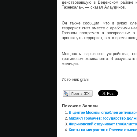
действовавшую в Веденском районе и,
Тазенкала», — сказал Алаудинов.
Он также сообщил, что в руках сле
террорист снят вместе с арабскими на
Грозном прогремел в воскресенье в 
проникнуть террорист, в это время нах
Мощность взрывного устройства, п
тротиловом эквиваленте. В результате 
милиции.
Источник grani
Перепост в ЖЖ
Похожие Записи
В центре Москвы ограблен антиквар
Михаил Горбачев: государство долж
Жириновский озвучивает глобалисто
Квоты на мигрантов в Россию отмене