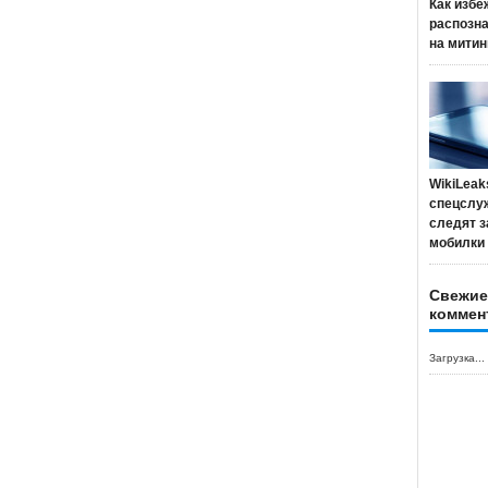
Как избе
распозн
на митин
WikiLeak
спецслу
следят з
мобилки
Свежие
коммен
Загрузка...