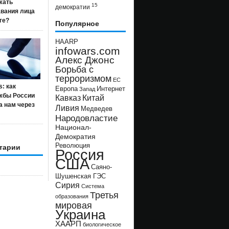
жать
15
демократии
авания лица
ге?
Популярное
HAARP
infowars.com
Алекс Джонс
Борьба с
терроризмом
ЕС
s: как
Европа
Интернет
Запад
жбы России
Кавказ
Китай
а нам через
Ливия
Медведев
Народовластие
Национал-
Демократия
Революция
тарии
Россия
США
Саяно-
Шушенская ГЭС
Сирия
Система
Третья
образования
мировая
Украина
ХААРП
биологическое