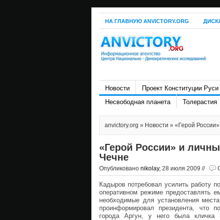
НА ГЛАВНУЮ ANVICTORY.ORG
ДИСК
Новости
Проект Конституции Руси
Несвободная планета
Толерастия
anvictory.org
»
Новости
» «Герой России»
«Герой России» и личны
Чечне
Опубликовано
nikolay
, 28 июля 2009 //
Кадыров потребовал усилить работу 
оперативном режиме предоставлять ем
необходимые для установления места
проинформировал президента, что п
города Аргун, у него была кличка 