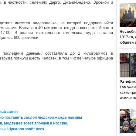
 в частности, селениях Дарго, Джани-Ведено, Эрсеной и
дствия имеется видеопленка, на которой подорвавшийся
емниками. Взрыыв в 40 метрах от входа в концертный зал в
Неудобн
17.00. В здании театрального комплекса, куда пытался
1917-го,
одились 800 зрителей.
юбилей 
о последним данным, составляла до 2 килограммов в
взрыва погибли шесть человек, в том числе четыре офицера
Ратифик
Таможенн
какие гр
изменен
ный салон
но поставить заслон людской жажде наживы
в, Медведев зовёт японцев в Россию.
ны. Шувалов зовёт всех.