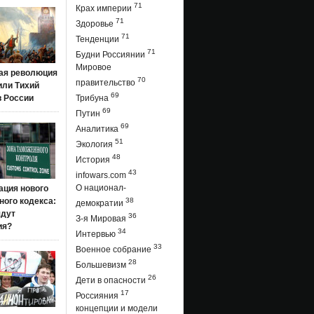
71
Крах империи
71
Здоровье
71
Тенденции
71
Будни Россиянии
Мировое
ая революция
70
правительство
 или Тихий
69
в России
Трибуна
69
Путин
69
Аналитика
51
Экология
48
История
43
infowars.com
О национал-
ация нового
ого кодекса:
38
демократии
ядут
36
З-я Мировая
ия?
34
Интервью
33
Военное собрание
28
Большевизм
26
Дети в опасности
17
Россияния
концепции и модели