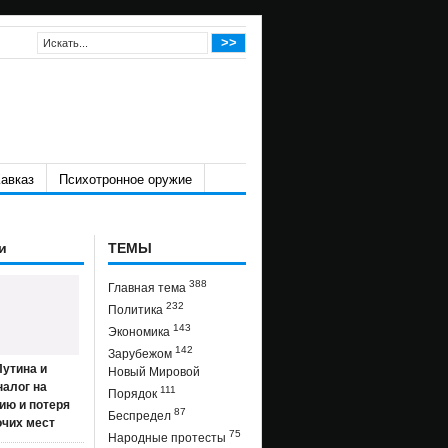
авказ
Психотронное оружие
и
ТЕМЫ
388
Главная тема
232
Политика
143
Экономика
142
Зарубежом
утина и
Новый Мировой
налог на
111
Порядок
ию и потеря
87
Беспредел
очих мест
75
Народные протесты