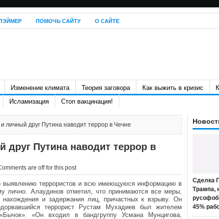
ЛЭЙМЕР
ПОМОЧЬ САЙТУ
О САЙТЕ
Изменение климата
Теория заговора
Как выжить в кризис
К
Исламизация
Стоп вакцинация!
Новост
 и личный друг Путина наводит террор в Чечне
й друг Путина наводит террор в
Comments are off for this post
Сделка П
по выявлению террористов и всю имеющуюся информацию в
Трампа, 
у лично. Алаудинов отметил, что принимаются все меры,
русофоб
 нахождения и задержания лиц, причастных к взрыву. Он
одорвавшийся террорист Рустам Мухадиев был жителем
45% раб
«Бычок». «Он входил в бандгруппу Усмана Мунцигова,