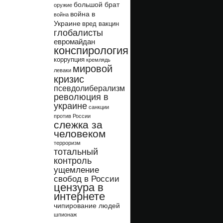
большой брат
оружие
война в
война
Украине
вред вакцин
глобалисты
евромайдан
конспирология
коррупция
кремлядь
мировой
леваки
кризис
псевдолиберализм
революция в
украине
санкции
против России
слежка за
человеком
терроризм
тотальный
контроль
ущемление
свобод в России
цензура в
интернете
чипирование людей
шпионаж