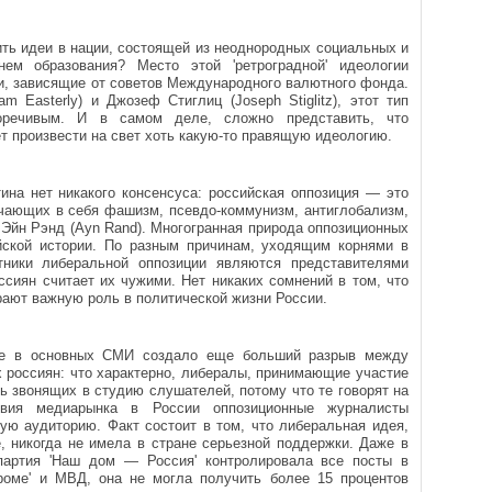
ть идеи в нации, состоящей из неоднородных социальных и
ем образования? Место этой 'ретроградной' идеологии
и, зависящие от советов Международного валютного фонда.
m Easterly) и Джозеф Стиглиц (Joseph Stiglitz), этот тип
оречивым. И в самом деле, сложно представить, что
т произвести на свет хоть какую-то правящую идеологию.
на нет никакого консенсуса: российская оппозиция — это
чающих в себя фашизм, псевдо-коммунизм, антиглобализм,
 Эйн Рэнд (Ayn Rand). Многогранная природа оппозиционных
йской истории. По разным причинам, уходящим корнями в
тники либеральной оппозиции являются представителями
ссиян считает их чужими. Нет никаких сомнений в том, что
рают важную роль в политической жизни России.
вие в основных СМИ создало еще больший разрыв между
 россиян: что характерно, либералы, принимающие участие
ь звонящих в студию слушателей, потому что те говорят на
ствия медиарынка в России оппозиционные журналисты
ую аудиторию. Факт состоит в том, что либеральная идея,
е, никогда не имела в стране серьезной поддержки. Даже в
 партия 'Наш дом — Россия' контролировала все посты в
проме' и МВД, она не могла получить более 15 процентов