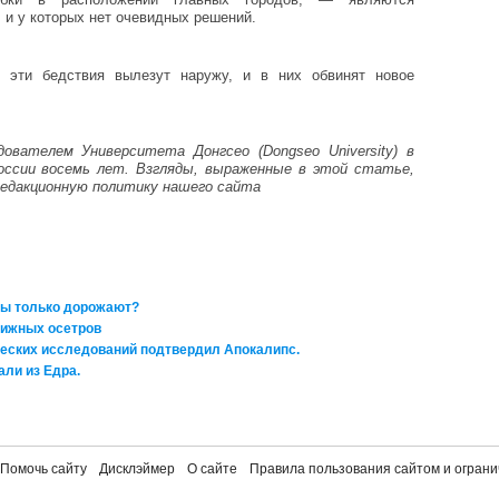
 и у которых нет очевидных решений.
, эти бедствия вылезут наружу, и в них обвинят новое
ователем Университета Донгсео (Dongseo University) в
оссии восемь лет. Взгляды, выраженные в этой статье,
едакционную политику нашего сайта
ты только дорожают?
нижных осетров
ческих исследований подтвердил Апокалипс.
али из Едра.
Помочь сайту
Дисклэймер
О сайте
Правила пользования сайтом и ограни