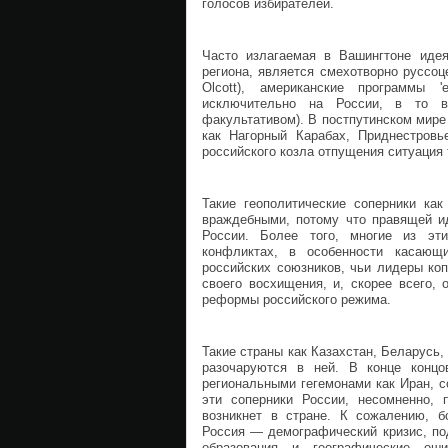
голосов избирателей.
Часто излагаемая в Вашингтоне иде
региона, является смехотворно руссоце
Olcott), американские программы '
исключительно на России, в то в
факультативом). В постпутинском мире
как Нагорный Карабах, Приднестровь
российского козла отпущения ситуация
Такие геополитические соперники как
враждебными, потому что правящей ид
России. Более того, многие из эти
конфликтах, в особенности касающ
российских союзников, чьи лидеры ко
своего восхищения, и, скорее всего,
реформы российского режима.
Такие страны как Казахстан, Беларусь,
разочаруются в ней. В конце концо
региональными гегемонами как Иран, 
эти соперники России, несомненно, 
возникнет в стране. К сожалению, б
Россия — демографический кризис, по
образования и географические ош