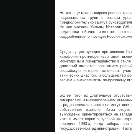
Но как еще можно широко распространи
национальных групп с разным уровн
предположительно займут руководител
Но как указали Уильям Истерли (Willia
поддержки обычно является против
раздробленная оппозиция России сможе
Среди существующих противников Пути
какофония противоречивых идей, вклю
монетаризм и либертарианство в стиле
движений является проклятием росси
российскую историю, ключевые учас
этнических диаспор, и большинство ро
расизм и антисемитизм по-прежнему иг
Более того, их длительное отсутст
либералами и мировоззрением обычных
в радиопередачах часто не могут понят
собственном жаргоне. Из-за отсут
вынуждены ориентироваться на западн
хотя и имеет корни в русской культур
середине 1990-х, когда либеральная
государственной администрации, 'Газ