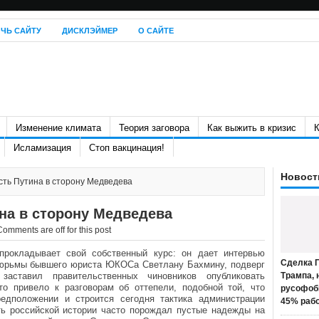
ЧЬ САЙТУ
ДИСКЛЭЙМЕР
О САЙТЕ
Изменение климата
Теория заговора
Как выжить в кризис
К
Исламизация
Стоп вакцинация!
Новост
сть Путина в сторону Медведева
на в сторону Медведева
Comments are off for this post
прокладывает свой собственный курс: он дает интервью
Сделка П
тюрьмы бывшего юриста ЮКОСа Светлану Бахмину, подверг
заставил правительственных чиновников опубликовать
Трампа, 
о привело к разговорам об оттепели, подобной той, что
русофоб
едположении и строится сегодня тактика администрации
45% раб
ь российской истории часто порождал пустые надежды на