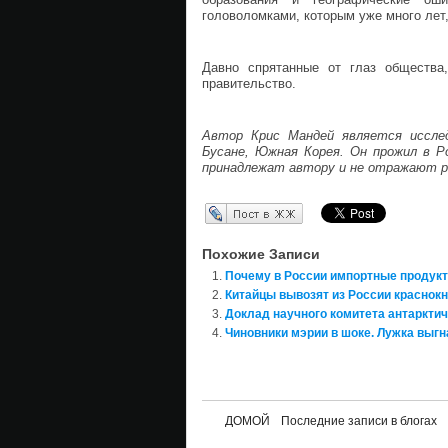
головоломками, которым уже много лет,
Давно спрятанные от глаз общества
правительство.
Автор Крис Мандей является исслед
Бусане, Южная Корея. Он прожил в Р
принадлежат автору и не отражают р
Перепост в ЖЖ
Похожие Записи
Почему в России импортные продук
Китайцы вывозят из России краснок
Доклад научного комитета антаркти
Чиновники мэрии в шоке. Лужка выгн
ДОМОЙ
Последние записи в блогах