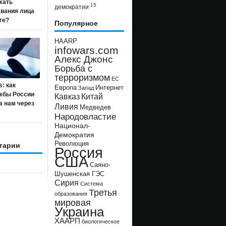
жать
15
демократии
авания лица
ге?
Популярное
HAARP
infowars.com
Алекс Джонс
Борьба с
терроризмом
ЕС
s: как
Европа
Интернет
Запад
жбы России
Кавказ
Китай
а нам через
Ливия
Медведев
Народовластие
Национал-
Демократия
Революция
тарии
Россия
США
Саяно-
Шушенская ГЭС
Сирия
Система
Третья
образования
мировая
Украина
ХААРП
биологическое