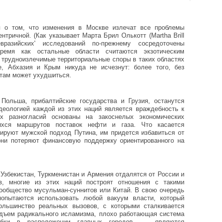
я о том, что изменения в Москве излечат все проблемы
нтричной. (Как указывает Марта Брил Олькотт (Martha Brill
евразийских' исследований по-прежнему сосредоточены
ремя как остальные области считаются экзотическим
 трудноизлечимые территориальные споры в таких областях
е, Абхазия и Крым никуда не исчезнут: более того, без
 там может ухудшиться.
 Польша, прибалтийские государства и Грузия, останутся
еологией каждой из этих наций является враждебность к
х разногласий основаны на закоснелых экономических
ихся маршрутов поставок нефти и газа. Что касается
пируют мужской подход Путина, им придется избавиться от
 они потеряют финансовую поддержку ориентированного на
 Узбекистан, Туркменистан и Армения отдалятся от России и
в, многие из этих наций построят отношения с такими
сообщество мусульман-суннитов или Китай. В свою очередь
попытаются использовать любой вакуум власти, который
ольшинство реальных вызовов, с которыми сталкивается
дъем радикального исламизма, плохо работающая система
ибки в расположении главных городов, — являются