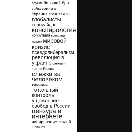
большой брат
оружие
война в
война
Украине
вред вакцин
глобалисты
евромайдан
конспирология
коррупция
кремлядь
мировой
леваки
кризис
псевдолиберализм
революция в
украине
санкции
против России
слежка за
человеком
терроризм
тотальный
контроль
ущемление
свобод в России
цензура в
интернете
чипирование людей
шпионаж