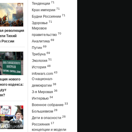
71
Тенденции
71
Крах империи
71
Будни Россиянии
71
Здоровье
Мировое
ая революция
70
правительство
 или Тихий
69
в России
Аналитика
69
Путин
69
Трибуна
51
Экология
48
История
43
infowars.com
О национал-
ация нового
ого кодекса:
38
демократии
ядут
36
З-я Мировая
ия?
34
Интервью
33
Военное собрание
28
Большевизм
26
Дети в опасности
17
Россияния
концепции и модели