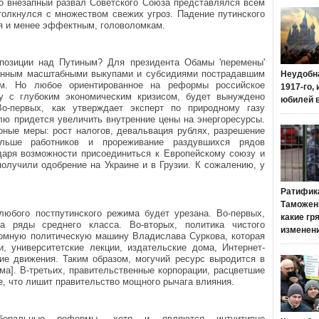
о внезапный развал Советского Союза представлялся всем
толкнулся с множеством свежих угроз. Падение путинского
я и менее эффектным, головоломкам.
позиции над Путиным? Для президента Обамы 'перемены'
анным масштабными выкупами и субсидиями пострадавшим
Неудобн
ям. Но любое ориентированное на реформы российское
1917-го,
у с глубоким экономическим кризисом, будет вынуждено
юбилей 
о-первых, как утверждает эксперт по природному газу
млю придется увеличить внутренние цены на энергоресурсы.
рные меры: рост налогов, девальвация рублях, разрешение
льше работников и прореживание раздувшихся рядов
даря возможности присоединиться к Европейскому союзу и
лучили одобрение на Украине и в Грузии. К сожалению, у
Ратифик
Таможенн
любого постпутинского режима будет урезана. Во-первых,
какие гр
а ряды среднего класса. Во-вторых, политика чистого
изменен
ромную политическую машину Владислава Суркова, которая
и, университетские лекции, издательские дома, Интернет-
кие движения. Таким образом, могучий ресурс выродится в
ма]. В-третьих, правительственные корпорации, расцветшие
е, что лишит правительство мощного рычага влияния.
иберальные реформы, хотя и являются интуитивно