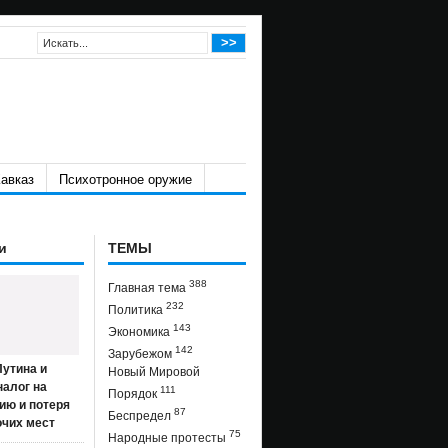
авказ
Психотронное оружие
и
ТЕМЫ
388
Главная тема
232
Политика
143
Экономика
142
Зарубежом
утина и
Новый Мировой
налог на
111
Порядок
ию и потеря
87
Беспредел
очих мест
75
Народные протесты