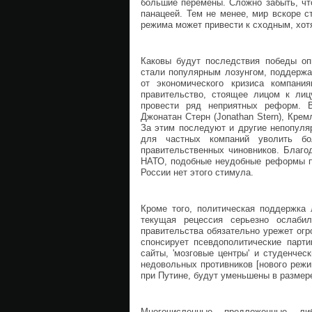
большие перемены. Сложно забыть, чт
панацеей. Тем не менее, мир вскоре с
режима может привести к сходным, хот
Каковы будут последствия победы оп
стали популярным лозунгом, поддерж
от экономического кризиса компани
правительство, стоящее лицом к лиц
провести ряд неприятных реформ. В
Джонатан Стерн (Jonathan Stern), Кре
За этим последуют и другие непопуля
для частных компаний уволить бо
правительственных чиновников. Благо
НАТО, подобные неудобные реформы по
России нет этого стимула.
Кроме того, политическая поддержка 
текущая рецессия серьезно ослабил
правительства обязательно урежет ог
спонсирует псевдополитические парти
сайты, 'мозговые центры' и студенчес
недовольных противников [нового режи
при Путине, будут уменьшены в размер
Многочисленные предложенные л