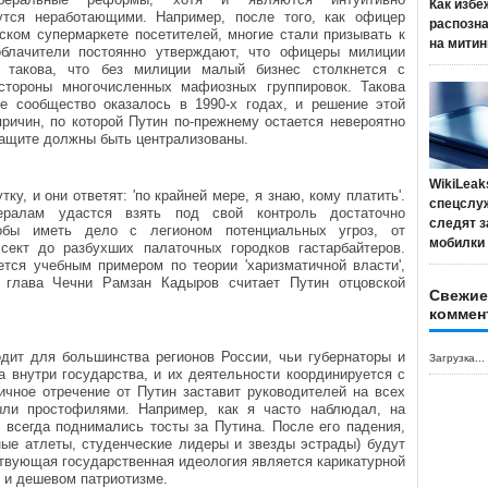
Как избе
утся неработающими. Например, после того, как офицер
распозн
ском супермаркете посетителей, многие стали призывать к
на митин
блачители постоянно утверждают, что офицеры милиции
 такова, что без милиции малый бизнес столкнется с
стороны многочисленных мафиозных группировок. Такова
е сообщество оказалось в 1990-х годах, и решение этой
ричин, по которой Путин по-прежнему остается невероятно
 защите должны быть централизованы.
WikiLeak
ку, и они ответят: 'по крайней мере, я знаю, кому платить'.
спецслу
ералам удастся взять под свой контроль достаточно
следят з
обы иметь дело с легионом потенциальных угроз, от
мобилки
сект до разбухших палаточных городков гастарбайтеров.
тся учебным примером по теории 'харизматичной власти',
, глава Чечни Рамзан Кадыров считает Путин отцовской
Свежие
коммен
дит для большинства регионов России, чьи губернаторы и
Загрузка...
 внутри государства, и их деятельности координируется с
чное отречение от Путин заставит руководителей на всех
ыли простофилями. Например, как я часто наблюдал, на
 всегда поднимались тосты за Путина. После его падения,
ные атлеты, студенческие лидеры и звезды эстрады) будут
твующая государственная идеология является карикатурной
м и дешевом патриотизме.