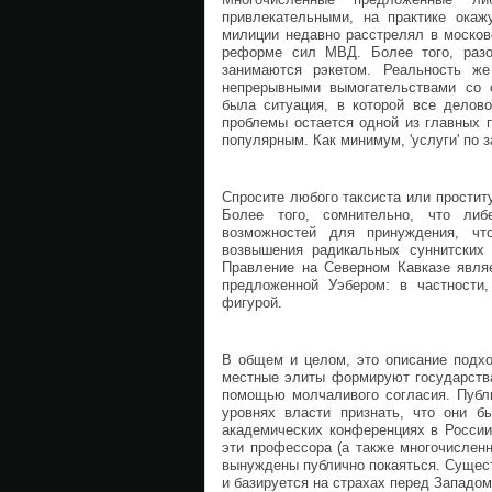
привлекательными, на практике окаж
милиции недавно расстрелял в москов
реформе сил МВД. Более того, разо
занимаются рэкетом. Реальность же
непрерывными вымогательствами со 
была ситуация, в которой все делово
проблемы остается одной из главных п
популярным. Как минимум, 'услуги' по
Спросите любого таксиста или проститут
Более того, сомнительно, что либ
возможностей для принуждения, чт
возвышения радикальных суннитских 
Правление на Северном Кавказе являе
предложенной Уэбером: в частности
фигурой.
В общем и целом, это описание подхо
местные элиты формируют государства
помощью молчаливого согласия. Публи
уровнях власти признать, что они б
академических конференциях в России
эти профессора (а также многочислен
вынуждены публично покаяться. Сущес
и базируется на страхах перед Западо