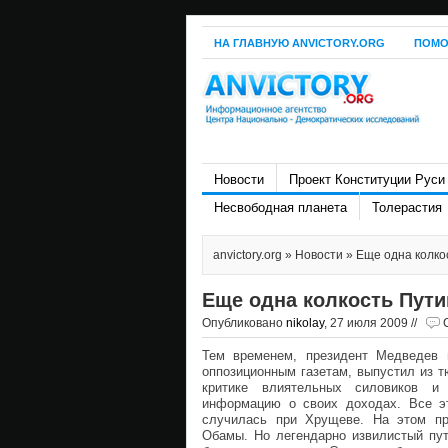
НА ГЛАВНУЮ ANVICTORY.ORG
ПОМО
Новости
Проект Конституции Руси
Несвободная планета
Толерастия
anvictory.org
»
Новости
» Еще одна колко
Еще одна колкость Пути
Опубликовано
nikolay
, 27 июля 2009 //
Тем временем, президент Медведев 
оппозиционным газетам, выпустил из 
критике влиятельных силовиков и 
информацию о своих доходах. Все эт
случилась при Хрущеве. На этом пр
Обамы. Но легендарно извилистый пут