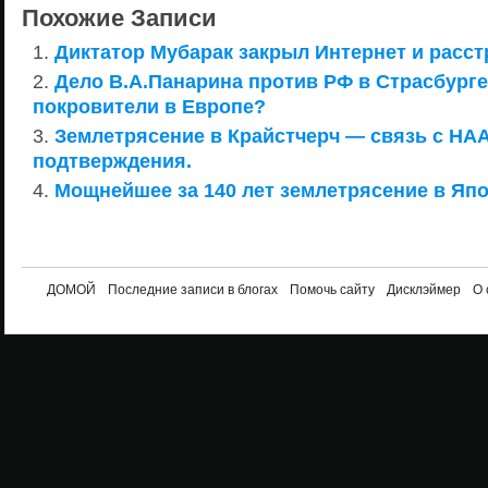
Похожие Записи
Диктатор Мубарак закрыл Интернет и расст
Дело В.А.Панарина против РФ в Страсбурге
покровители в Европе?
Землетрясение в Крайстчерч — связь с HA
подтверждения.
Мощнейшее за 140 лет землетрясение в Япо
ДОМОЙ
Последние записи в блогах
Помочь сайту
Дисклэймер
О 