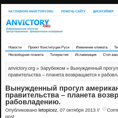
НА ГЛАВНУЮ ANVICTORY.ORG
ПОМОЧЬ САЙТУ
ДИСКЛЭЙМЕР
Новости
Проект Конституции Руси
Изменение климата
Те
Несвободная планета
Толерастия
Исламизация
Стоп вак
anvictory.org
»
Зарубежом
» Вынужденный прогул
правительства – планета возвращается к рабов
Вынужденный прогул америка
правительства – планета возв
рабовладению.
Опубликовано
letopicez
, 07 октября 2013 //
Comme
post