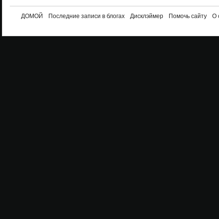
ДОМОЙ
Последние записи в блогах
Дисклэймер
Помочь сайту
О 