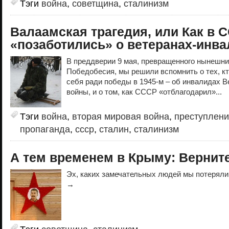
Тэги
война
,
советщина
,
сталинизм
Валаамская трагедия, или Как в 
«позаботились» о ветеранах-инв
В преддверии 9 мая, превращенного нынешни
Победобесия, мы решили вспомнить о тех, кт
себя ради победы в 1945-м – об инвалидах В
войны, и о том, как СССР «отблагодарил»...
Тэги
война
,
вторая мировая война
,
преступлен
пропаганда
,
ссср
,
сталин
,
сталинизм
А тем временем в Крыму: Вернит
Эх, каких замечательных людей мы потерял
→