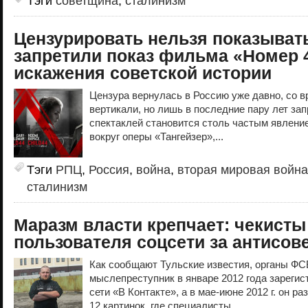
Тэги
советщина
,
сталинизм
Цензурировать нельзя показывать
запретили показ фильма «Номер 4
искажения советской истории
Цензура вернулась в Россию уже давно, со 
вертикали, но лишь в последние пару лет за
спектаклей становится столь частым явление
вокруг оперы «Тангейзер»,...
Тэги
РПЦ
,
Россия
,
война
,
вторая мировая война
сталинизм
Маразм власти крепчает: чекисты
пользователя соцсети за антисов
Как сообщают Тульские известия, органы ФСБ
мыслепреступник в январе 2012 года зарегис
сети «В Контакте», а в мае-июне 2012 г. он р
12 картинок, где специалисты...