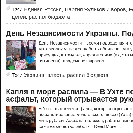
Тэги
Единая Россия
,
Партия жуликов и воров
,
Р
детей
,
распил бюджета
День Независимости Украины. По
День Независимости – время подведения итог
материалах я, не желая быть обвиненным в 
присущих, к тому же, «вредителям» (ах, эта 
пятилетки), продемонстрировал...
Тэги
Украина
,
власть
,
распил бюджета
Капля в море распила — В Ухте 
асфальт, который отрывается рук
В Ухте положили асфальт, который отрываетс
асфальтирование Бельгопского шоссе (Ухта)
млн. рублей. Асфальт положен, работы вып
сами на качество работы.
Read More →