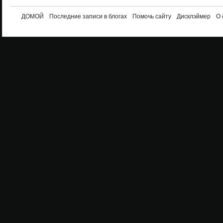
ДОМОЙ
Последние записи в блогах
Помочь сайту
Дисклэймер
О 