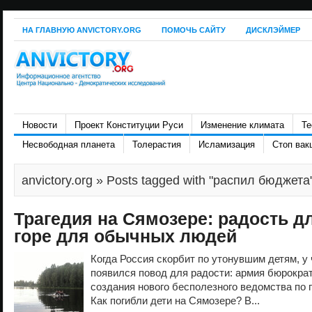
НА ГЛАВНУЮ ANVICTORY.ORG
ПОМОЧЬ САЙТУ
ДИСКЛЭЙМЕР
Новости
Проект Конституции Руси
Изменение климата
Те
Несвободная планета
Толерастия
Исламизация
Стоп вак
anvictory.org
» Posts tagged with "распил бюджета
Трагедия на Сямозере: радость д
горе для обычных людей
Когда Россия скорбит по утонувшим детям, у
появился повод для радости: армия бюрократ
создания нового бесполезного ведомства по 
Как погибли дети на Сямозере? В...