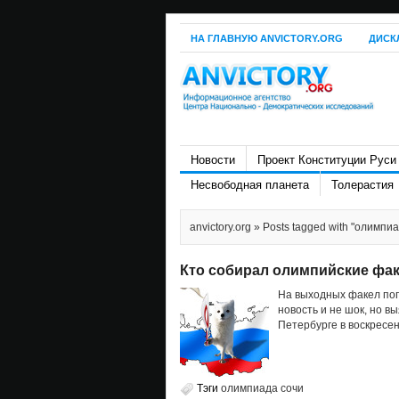
НА ГЛАВНУЮ ANVICTORY.ORG
ДИСК
Новости
Проект Конституции Руси
Несвободная планета
Толерастия
anvictory.org
» Posts tagged with "олимпиа
Кто собирал олимпийские фа
На выходных факел пога
новость и не шок, но в
Петербурге в воскресе
Тэги
олимпиада сочи