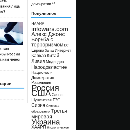
жать
15
демократии
авания лица
ге?
Популярное
HAARP
infowars.com
Алекс Джонс
Борьба с
терроризмом
ЕС
s: как
Европа
Интернет
Запад
жбы России
Кавказ
Китай
а нам через
Ливия
Медведев
Народовластие
Национал-
Демократия
Революция
тарии
Россия
США
Саяно-
Шушенская ГЭС
Сирия
Система
Третья
образования
мировая
Украина
ХААРП
биологическое