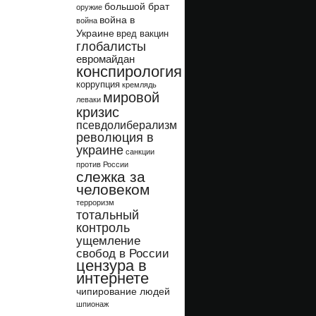
большой брат
оружие
война в
война
Украине
вред вакцин
глобалисты
евромайдан
конспирология
коррупция
кремлядь
мировой
леваки
кризис
псевдолиберализм
революция в
украине
санкции
против России
слежка за
человеком
терроризм
тотальный
контроль
ущемление
свобод в России
цензура в
интернете
чипирование людей
шпионаж