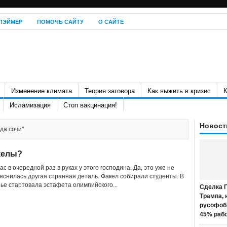
ЛЭЙМЕР
ПОМОЧЬ САЙТУ
О САЙТЕ
Изменение климата
Теория заговора
Как выжить в кризис
К
Исламизация
Стоп вакцинация!
Новост
да сочи"
келы?
с в очередной раз в руках у этого господина. Да, это уже не
ыяснилась другая странная деталь. Факел собирали студенты. В
нье стартовала эстафета олимпийского...
Сделка П
Трампа, 
русофоб
45% раб