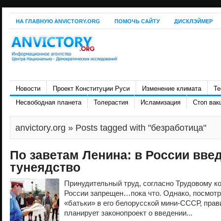
НА ГЛАВНУЮ ANVICTORY.ORG
ПОМОЧЬ САЙТУ
ДИСКЛЭЙМЕР
Новости
Проект Конституции Руси
Изменение климата
Те
Несвободная планета
Толерастия
Исламизация
Стоп вак
anvictory.org
» Posts tagged with "безработица"
По заветам Ленина: в России введ
тунеядство
Принудительный труд, согласно Трудовому ко
России запрещен…пока что. Однако, посмот
«батьки» в его белорусской мини-СССР, пра
планирует законопроект о введении...