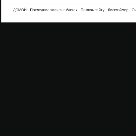
ДОМОЙ
Последние записи в блогах
Помочь сайту
Дисклэймер
О 