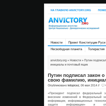
НА ГЛАВНУЮ ANVICTORY.ORG
ПОМО
Новости
Проект Конституции Руси
Несвободная планета
Толерастия
anvictory.org
»
Новости
» Путин подписал
инициалы и почтовый ящик
Путин подписал закон 
свою фамилию, инициа
Опубликовано
letopicez
, 06 мая 2014 //
«Президент подписал федеральный з
внесении изменений в Федеральный з
информации, информационных техноло
защите информации» и отд