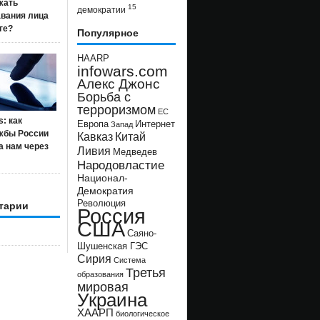
жать
15
демократии
авания лица
ге?
Популярное
HAARP
infowars.com
Алекс Джонс
Борьба с
терроризмом
ЕС
s: как
Европа
Интернет
Запад
жбы России
Кавказ
Китай
а нам через
Ливия
Медведев
Народовластие
Национал-
Демократия
Революция
тарии
Россия
США
Саяно-
Шушенская ГЭС
Сирия
Система
Третья
образования
мировая
Украина
ХААРП
биологическое