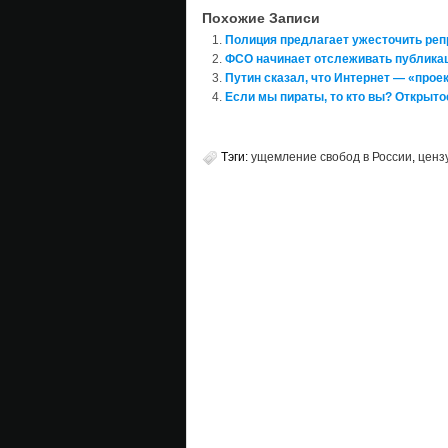
Похожие Записи
Полиция предлагает ужесточить реп
ФСО начинает отслеживать публикац
Путин сказал, что Интернет — «прое
Если мы пираты, то кто вы? Открыт
Тэги:
ущемление свобод в России
,
ценз