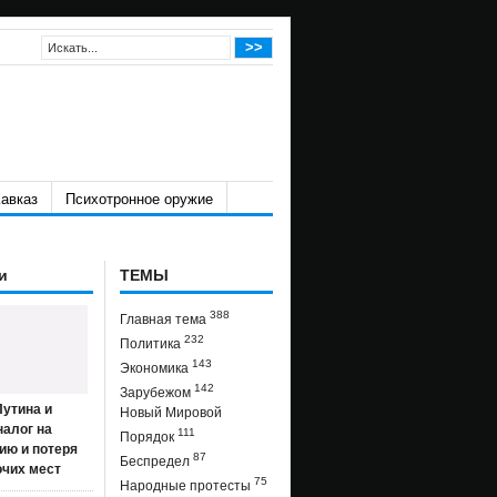
авказ
Психотронное оружие
и
ТЕМЫ
388
Главная тема
232
Политика
143
Экономика
142
Зарубежом
утина и
Новый Мировой
налог на
111
Порядок
ию и потеря
87
Беспредел
очих мест
75
Народные протесты