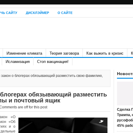
ЧЬ САЙТУ
ДИСКЛЭЙМЕР
О САЙТЕ
Изменение климата
Теория заговора
Как выжить в кризис
К
Исламизация
Стоп вакцинация!
Новост
 закон о блогерах обязывающий разместить свою фамилию,
о блогерах обязывающий разместить
лы и почтовый ящик
Comments are off for this post
Сделка П
Трампа, 
акон «О
русофоб
акон «Об
45% раб
гиях и о
ельные