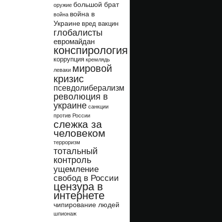
большой брат
оружие
война в
война
Украине
вред вакцин
глобалисты
евромайдан
конспирология
коррупция
кремлядь
мировой
леваки
кризис
псевдолиберализм
революция в
украине
санкции
против России
слежка за
человеком
терроризм
тотальный
контроль
ущемление
свобод в России
цензура в
интернете
чипирование людей
шпионаж