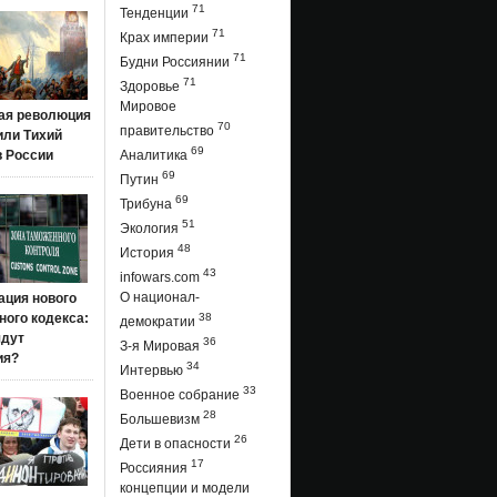
71
Тенденции
71
Крах империи
71
Будни Россиянии
71
Здоровье
Мировое
ая революция
70
правительство
 или Тихий
69
в России
Аналитика
69
Путин
69
Трибуна
51
Экология
48
История
43
infowars.com
О национал-
ация нового
ого кодекса:
38
демократии
ядут
36
З-я Мировая
ия?
34
Интервью
33
Военное собрание
28
Большевизм
26
Дети в опасности
17
Россияния
концепции и модели