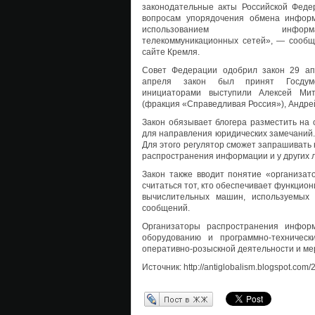
законодательные акты Российской Феде
вопросам упорядочения обмена инфор
использованием информац
телекоммуникационных сетей», — сообщ
сайте Кремля.
Совет Федерации одобрил закон 29 ап
апреля закон был принят Госдум
инициаторами выступили Алексей Ми
(фракция «Справедливая Россия»), Андрей
Закон обязывает блогера разместить на
для направления юридических замечаний. 
Для этого регулятор сможет запрашивать
распространения информации и у других 
Закон также вводит понятие «организат
считаться тот, кто обеспечивает функци
вычислительных машин, используемых 
сообщений.
Организаторы распространения инфор
оборудованию и программно-техническ
оперативно-розыскной деятельности и ме
Источник: http://antiglobalism.blogspot.co
Перепост в ЖЖ