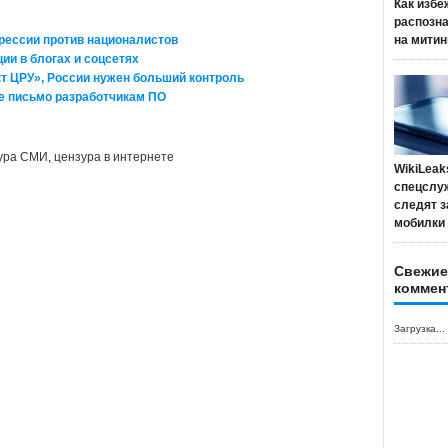
Как избе
распозн
рессии против националистов
на митин
ии в блогах и соцсетях
кт ЦРУ», России нужен больший контроль
ое письмо разработчикам ПО
ура СМИ
,
цензура в интернете
WikiLeak
спецслу
следят з
мобилки
Свежие
коммен
Загрузка...