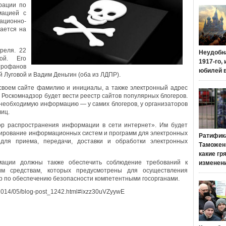
рации по
мацией с
ионно-
ается на
реля. 22
Неудобн
ой. Его
1917-го,
трофанов
юбилей 
 Луговой и Вадим Деньгин (оба из ЛДПР).
 своем сайте фамилию и инициалы, а также электронный адрес
Роскомнадзор будет вести реестр сайтов популярных блогеров.
 необходимую информацию — у самих блогеров, у организаторов
лиц.
ор распространения информации в сети интернет». Им будет
онирование информационных систем и программ для электронных
Ратифик
для приема, передачи, доставки и обработки электронных
Таможенн
какие гр
мации должны также обеспечить соблюдение требований к
изменен
им средствам, которых предусмотрены для осуществления
р по обеспечению безопасности компетентными госорганами.
m/2014/05/blog-post_1242.html#ixzz30uVZyywE