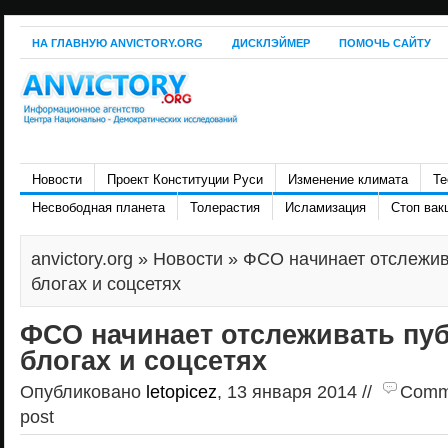
НА ГЛАВНУЮ ANVICTORY.ORG
ДИСКЛЭЙМЕР
ПОМОЧЬ САЙТУ
Новости
Проект Конституции Руси
Изменение климата
Те
Несвободная планета
Толерастия
Исламизация
Стоп вак
anvictory.org
»
Новости
» ФСО начинает отслежив
блогах и соцсетях
ФСО начинает отслеживать пу
блогах и соцсетях
Опубликовано
letopicez
, 13 января 2014 //
Comme
post