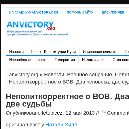
НА ГЛАВНУЮ ANVICTORY.ORG
ПОМОЧЬ САЙТУ
ДИСКЛЭЙМЕР
Новости
Проект Конституции Руси
Изменение климата
Те
Несвободная планета
Толерастия
Исламизация
Стоп вак
anvictory.org
»
Новости
,
Военное собрание
,
Поли
Неполиткорректное о ВОВ. Два человека, две су
Неполиткорректное о ВОВ. Два
две судьбы
Опубликовано
letopicez
, 12 мая 2013 //
Comments 
оригинал взят у
Натали Хилл