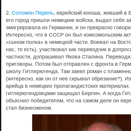
2.
Соломон Перель
, еврейский юноша, живший в Б
его город пришли немецкие войска, выдал себя за
эмигрировала из Германии, и он прекрасно говори
Интересно, что в СССР он был комсомольским акт
«сыном полка» в немецкой части. Воевал на Вост
нас, то есть), участвовал как переводчик в допро
частности, допрашивал Якова Сталина. Переводи
приговоры. Потом был отправлен с фронта в Герм
школу Гитлерюгенда. Там завел роман с пламенн
(интересно, как он от нее скрывал обрезание?). 
арийца в немецких пропагандистских материалах.
гитлерюгендовцами защищал Берлин. А когда Ги
объяснил победителям, что на самом деле он евре
стал бизнесменом.