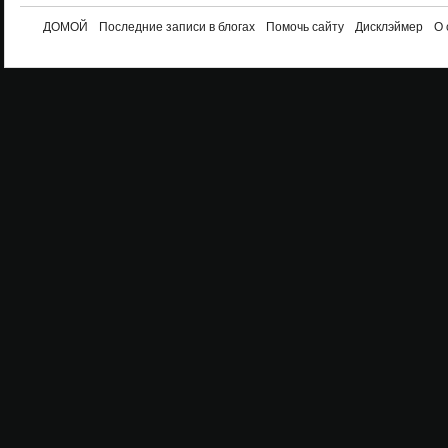
ДОМОЙ
Последние записи в блогах
Помочь сайту
Дисклэймер
О 