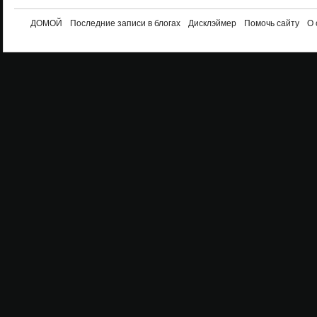
ДОМОЙ
Последние записи в блогах
Дисклэймер
Помочь сайту
О 