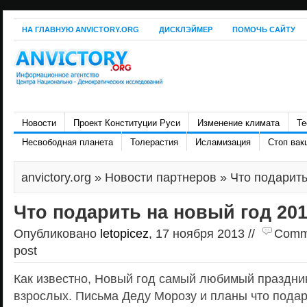
НА ГЛАВНУЮ ANVICTORY.ORG
ДИСКЛЭЙМЕР
ПОМОЧЬ САЙТУ
Новости
Проект Конституции Руси
Изменение климата
Те
Несвободная планета
Толерастия
Исламизация
Стоп вак
anvictory.org
»
Новости партнеров
» Что подарить
Что подарить на новый год 20
Опубликовано
letopicez
, 17 ноября 2013 //
Comme
post
Как известно, Новый год самый любимый праздник 
взрослых. Письма Деду Морозу и планы что пода