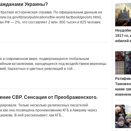
гражданами Украины?
. Краткая историческая справка. По официальным данным на
ww.cia.gov/library/publications/the-world-factbook/geos/rs.html),
ан РФ — 2%, что составляет 2 млн. 800 тысяч и 825 человек.
Неудобн
1917-го,
юбилей 
е в современном мире, подвергающееся глобальным
хийным катаклизмам, находящееся под воздействием вереницы
вий, бархатных и цветных революций в той...
Ратифик
Таможенн
какие гр
изменен
ение СВР. Сенсация от Преображенского.
ировали. Только несколько религиозных писателей
ак как она посвящена проникновению КГБ в Америку через
ерковь. В ней рассказывает, как КГБ...