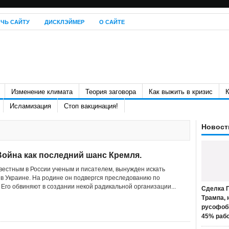
ЧЬ САЙТУ
ДИСКЛЭЙМЕР
О САЙТЕ
Изменение климата
Теория заговора
Как выжить в кризис
К
Исламизация
Стоп вакцинация!
Новост
Война как последний шанс Кремля.
вестным в России ученым и писателем, вынужден искать
в Украине. На родине он подвергся преследованию по
 Его обвиняют в создании некой радикальной организации...
Сделка П
Трампа, 
русофоб
45% раб