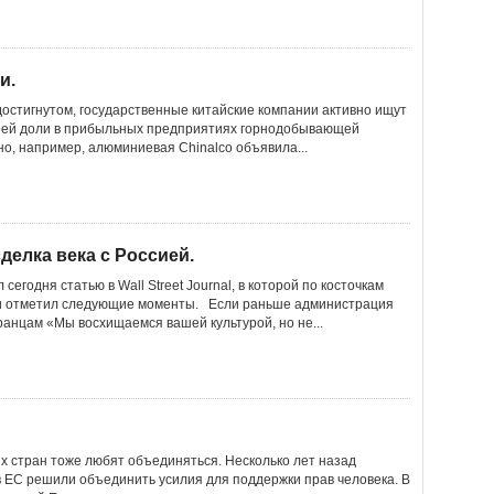
и.
достигнутом, государственные китайские компании активно ищут
воей доли в прибыльных предприятиях горнодобывающей
но, например, алюминиевая Chinalco объявила...
делка века с Росcией.
егодня статью в Wall Street Journal, в которой по косточкам
и отметил следующие моменты. Если раньше администрация
ранцам «Мы восхищаемся вашей культурой, но не...
 стран тоже любят объединяться. Несколько лет назад
 ЕС решили объединить усилия для поддержки прав человека. В