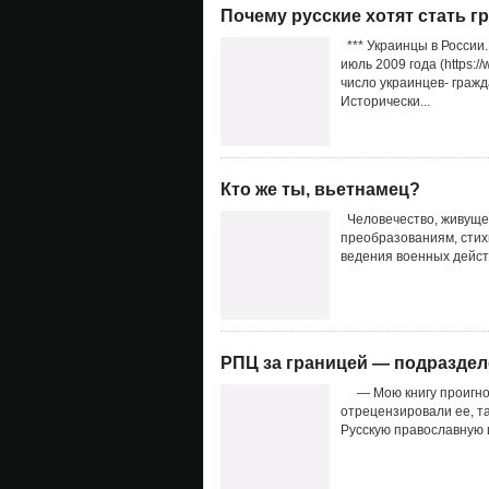
Почему русские хотят стать 
*** Украинцы в России
июль 2009 года (https://w
число украинцев- гражд
Исторически...
Кто же ты, вьетнамец?
Человечество, живуще
преобразованиям, сти
ведения военных дейст
РПЦ за границей — подраздел
— Мою книгу проигнор
отрецензировали ее, т
Русскую православную ц