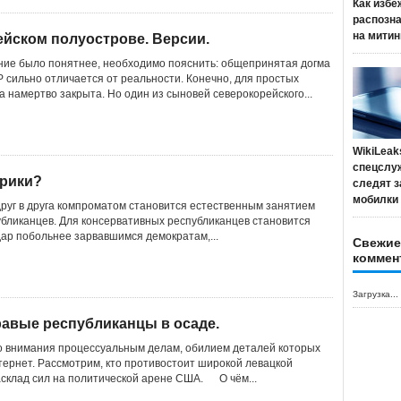
Как избе
распозн
на митин
ейском полуострове. Версии.
ие было понятнее, необходимо пояснить: общепринятая догма
Р сильно отличается от реальности. Конечно, для простых
 намертво закрыта. Но один из сыновей северокорейского...
WikiLeak
спецслу
рики?
следят з
мобилки
друг в друга компроматом становится естественным занятием
убликанцев. Для консервативных республиканцев становится
дар побольнее зарвавшимся демократам,...
Свежие
коммен
Загрузка...
равые республиканцы в осаде.
о внимания процессуальным делам, обилием деталей которых
тернет. Рассмотрим, кто противостоит широкой левацкой
склад сил на политической арене США. О чём...