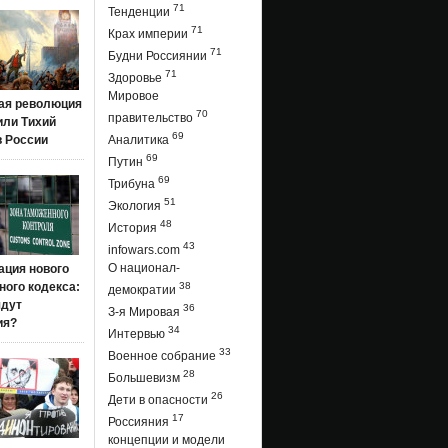
71
Тенденции
71
Крах империи
71
Будни Россиянии
71
Здоровье
Мировое
ая революция
70
правительство
 или Тихий
69
в России
Аналитика
69
Путин
69
Трибуна
51
Экология
48
История
43
infowars.com
О национал-
ация нового
ого кодекса:
38
демократии
ядут
36
З-я Мировая
ия?
34
Интервью
33
Военное собрание
28
Большевизм
26
Дети в опасности
17
Россияния
концепции и модели