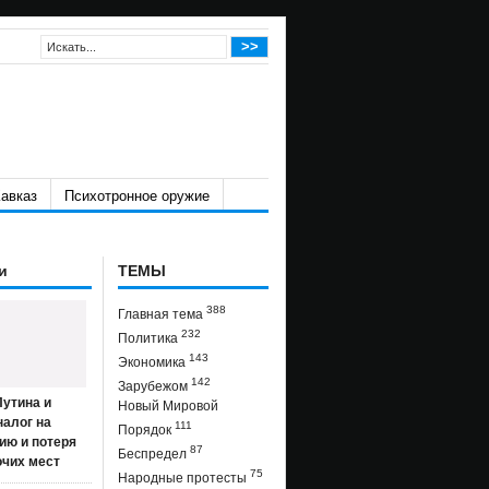
авказ
Психотронное оружие
и
ТЕМЫ
388
Главная тема
232
Политика
143
Экономика
142
Зарубежом
утина и
Новый Мировой
налог на
111
Порядок
ию и потеря
87
Беспредел
очих мест
75
Народные протесты