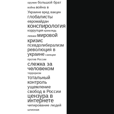
большой брат
оружие
война в
война
Украине
вред вакцин
глобалисты
евромайдан
конспирология
коррупция
кремлядь
мировой
леваки
кризис
псевдолиберализм
революция в
украине
санкции
против России
слежка за
человеком
терроризм
тотальный
контроль
ущемление
свобод в России
цензура в
интернете
чипирование людей
шпионаж