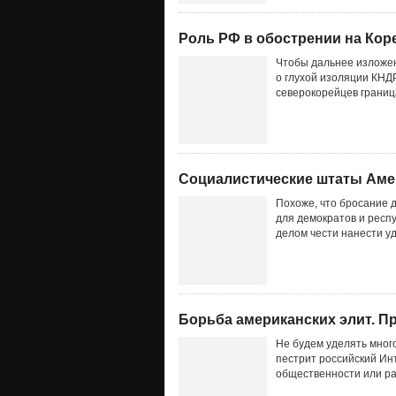
Роль РФ в обострении на Кор
Чтобы дальнее изложен
о глухой изоляции КНД
северокорейцев граница
Социалистические штаты Аме
Похоже, что бросание 
для демократов и респ
делом чести нанести у
Борьба американских элит. П
Не будем уделять мног
пестрит российский Ин
общественности или ра