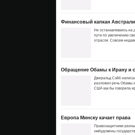
Финансовый капкан Австрали
Не останавливаясь на 
пути по увеличению с
отрасли. Совсем недав
Обращение Обамы к Ирану и с
Джеральд Сэйб написал с
разложил речь Обамы 
США как бы говорила и
Европа Минску качает права
Правозащитники разных
омбудсмены государств