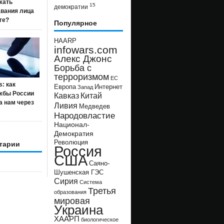
жать
15
демократии
авания лица
ге?
Популярное
HAARP
infowars.com
Алекс Джонс
Борьба с
терроризмом
ЕС
s: как
Европа
Интернет
Запад
жбы России
Кавказ
Китай
а нам через
Ливия
Медведев
Народовластие
Национал-
Демократия
Революция
тарии
Россия
США
Саяно-
Шушенская ГЭС
Сирия
Система
Третья
образования
мировая
Украина
ХААРП
биологическое