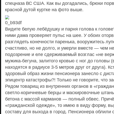
спецназа ВС США. Как вы догадались, брюки пор
красной дутой куртке на фото выше.
Видите белую лебёдушку и парня голова к голов
ними дама проверяет пульс на шее. У обоих отор
разглядеть конечности паренька, вооружитесь луп
счастливо, но не долго, и умерли вместе — чем 
подозрение и еле сдерживаемый возглас «не вер
мужика-бегуна, залитого кровью с ног до головы 
находятся в радиусе 3-5 метров друг от друга). Кс
здоровый образ жизни пенсионера занесло с дист
эпицентр катастрофы?! Только не говорите, что 
Рядом товарищ из внутренних органов в «гражда
светло-коричневые берцы и маскировочные штаны
бетона c массой карманов — полный обвес. Причё
«гражданской одежде», то имею в виду форму, в
составу для выхода в город. Пенсионера облили с