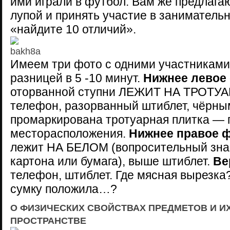
ими играли в футбол.
Вам же предлага
лупой и принять участие в заниматель
«найдите 10 отличий».
Имеем три фото с одними участниками
разницей в 5 -10 минут.
Н
ижнее левое
оторванной ступни ЛЕЖИТ НА ТРОТУА
телефон, разорванный штиблет, чёрны
промаркирована тротуарная плитка — 
месторасположения.
Н
ижнее правое ф
лежит НА БЕЛОМ (вопросительный знак
картона или бумага), выше штиблет.
В
е
телефон, штиблет. Где мясная вырезка?
сумку положила…?
О ФИЗИЧЕСКИХ СВОЙСТВАХ ПРЕДМЕТОВ И И
ПРОСТРАНСТВЕ