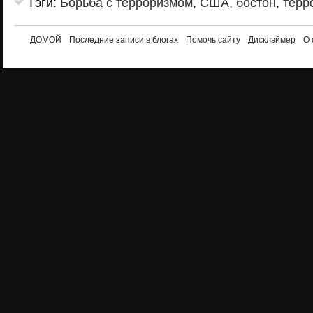
Тэги:
Борьба с терроризмом
,
США
,
бостон
,
терр
ДОМОЙ
Последние записи в блогах
Помочь сайту
Дисклэймер
О 