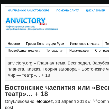
НА ГЛАВНУЮ ANVICTORY.ORG
ПОМОЧЬ САЙТУ
ДИСКЛЭЙМЕР
Новости
Проект Конституции Руси
Изменение климата
Те
Несвободная планета
Толерастия
Исламизация
Стоп вак
anvictory.org
»
Главная тема
,
Беспредел
,
Зарубе
планета
,
Кавказ
,
Теория заговора
» Бостонские ч
мир — театр»… + 18
Бостонские чаепития или «Ве
театр»… + 18
Опубликовано
letopicez
, 23 апреля 2013 //
Comme
post