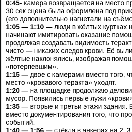
0:45-
камера возвращается на место п
30 сек сцена была оформлена под пр
(его дополнительно нагнетали на съём
1:05 — 1:10 —
люди в жёлтых куртках 
начинают имитировать оказание помо
продолжая создавать видимость теракт
чисто — никаких следов крови. Её выли
жёлтые наклонялись, изображая помо
«потерпевшим».
1:15 —
двое с камерами вместо того, ч
место «кровавого теракта» уходят.
1:20 —
на площадке продолжаю делови
мусор. Появились первые лужи «крови»
1:35 —
вторые и третьи этажи здания. 
вместо документирования того, что пр
событий.
1:40 — 1:56 —
стёкла в анкерах на 2, 