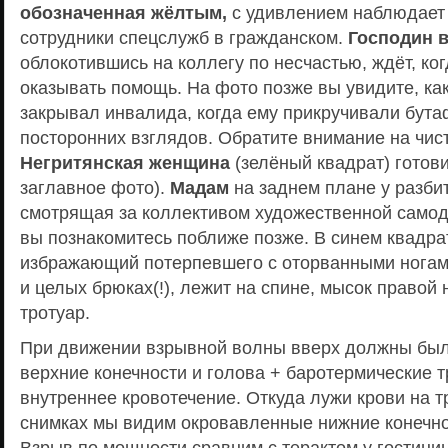
обозначенная жёлтым,
с удивлением наблюдает 
сотрудники спецслужб в гражданском.
Господин 
облокотившись на коллегу по несчастью, ждёт, ког
оказывать помощь. На фото позже вы увидите, ка
закрывал инвалида, когда ему прикручивали бутаф
посторонних взглядов. Обратите внимание на чис
Негритянская женщина
(зелёный квадрат) готови
заглавное фото).
Мадам
на заднем плане у разби
смотрящая за коллективом художественной самод
вы познакомитесь поближе позже. В синем квадр
избражающий потерпевшего с оторванными ногами
и целых брюках(!), лежит на спине, мысок правой 
тротуар.
При движении взрывной волны вверх должны бы
верхние конечности и голова + баротермические
внутреннее кровотечение. Откуда лужи крови на т
снимках мы видим окровавленные нижние конечно
Взрыв по мощности сравним с терактом у гостин