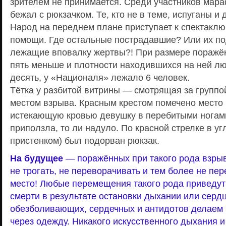
зрителем не принимается. Среди участников мар
бежал с рюкзачком. Те, кто не в теме, испуганы и
Народ на переднем плане приступает к спектаклю
помощи. Где остальные пострадавшие? Или их п
лежащие вповалку жертвы?! При размере поражё
пять меньше и плотности находившихся на ней л
десять, у «Националя» лежало 6 человек.
Тётка у разбитой витрины — смотрящая за группо
местом взрыва. Красным крестом помечено место 
истекающую кровью девушку в перебитыми ногами
приползла, то ли надуло. По красной стрелке в уг
пристенком) был подорван рюкзак.
На будущее
— поражённых при такого рода взрыв
не трогать, не переворачивать и тем более не пер
место! Любые перемещения такого рода приведут
смерти в результате остановки дыхании или серд
обезболивающих, сердечных и антидотов делаем 
через одежду. Никакого искусственного дыхания и