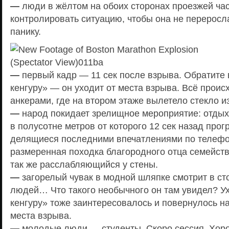
—
люди в жёлтом на обоих сторонах проезжей час
контролировать ситуацию, чтобы она не перерос
панику.
—
первый кадр — 11 сек после взрыва. Обратите
кенгуру» — он уходит от места взрыва. Всё происх
анкерами, где на втором этаже вылетело стекло и
—
народ покидает зрелищное мероприятие: отдых
в полусотне метров от которого 12 сек назад прог
делящиеся последними впечатлениями по телефо
размеренная походка благородного отца семейства
так же расслабляющийся у стены.
—
загорелый чувак в модной шляпке смотрит в ст
людей… Что такого необычного он там увидел? У
кенгуру» тоже заинтересовалось и повернулось н
места взрыва.
—
молодые люди — студенты. Скоро сессия. Хор