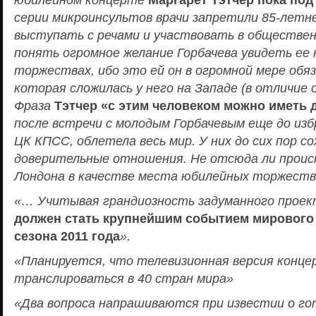
серии микроинсультов врачи запретили 85-летн
выступать с речами и участвовать в обществен
понять огромное желание Горбачева увидеть ее
торжествах, ибо это ей он в огромной мере обя
которая сложилась у него на Западе (в отличие 
Фраза
Тэтчер «с этим человеком можно иметь 
после встречи с молодым Горбачевым еще до изб
ЦК КПСС, облетела весь мир. У них до сих пор со
доверительные отношения. Не отсюда ли прои
Лондона в качестве места юбилейных торжест
«… Учитывая грандиозность задуманного прое
должен стать крупнейшим событием мирового
сезона 2011 года
».
«Планируется, что телевизионная версия конц
транслироваться в 40 стран мира»
«Два вопроса напрашиваются при известии о г