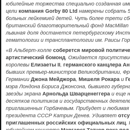
юбилейные торжества специально созданная им
цели
компания Gorby 80 Ltd
намерены собрать 5
больных лейкемией детей. Чуть более трети сб
британский благотворительный фонд MacMillan C
львиная доля достанется петербургскому Инс
гематологии и трансплантологии им. Раисы Гор
«В Альберт-холле
соберется мировой политиче
артистический бомонд
. Ожидается присутстви
королевы
Елизаеты II
,
германского канцлера А
бывших премьер-министров Великобритании, Фр
Германии
Джона Мейджора
,
Мишеля Рокара
и
Г
мэра Лондона Бориса Джонсона, бывшего губерн
звезды экрана
Арнольда Шварценеггера
и еще н
десятков политиков и государственных деятеле
приглашенных Горбачевым. Прибудет и любимая 
президента СССР Катрин Денев. Удивляет
отсу
приглашенных российских официальных лиц
.
юбилейном концерте
Маргарет Тэтчер пока по