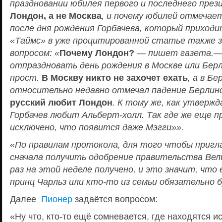
праздновании юбилея первого и последнего пре
Лондон, а не Москва
, и почему юбилей отмечае
после дня рождения Горбачева, который приходи
«Таймс» в уже процитированной статье также 
вопросом: «
Почему Лондон?
— пишет газета.— 
отпраздновать день рождения в Москве или Бе
прост.
В Москву никто не захочет ехать
, а в Б
относительно недавно отмечал падение Берлин
русский любит Лондон
. К тому же, как утвержд
Горбачев любит Альберт-холл. Так где же еще п
исключено, что появится даже Мэгги»».
«По правилам протокола, для того чтобы пригла
сначала получить одобрение правительства Вел
раз на этой неделе получено, и это значит, что 
принц Чарльз или кто-то из семьи обязательно 
Далее
Пионер
задаётся вопросом:
«Ну что, кто-то ещё сомневается, где находятся 