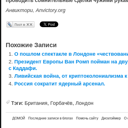
проводить сомнительные сделки чужими рука
Анвиктори, Anvictory.org
Перепост в ЖЖ
Похожие Записи
О пошлом спектакле в Лондоне «чествовани
Президент Европы Ван Ромп пойман на дв
с Каддафи.
Ливийская война, от криптоколониализма 
Россия сократит ядерный арсенал.
Тэги:
Британия
,
Горбачёв
,
Лондон
ДОМОЙ
Последние записи в блогах
Помочь сайту
Дисклэймер
О 