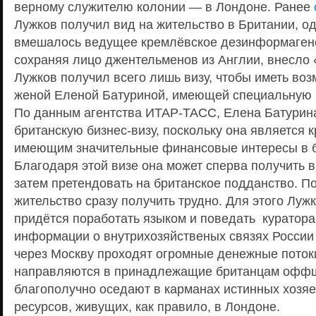
верному служителю колонии — в Лондоне. Ранее
Лужков получил вид на жительство в Британии, од
вмешалось ведущее кремлёвское дезинформаге
сохраняя лицо джентельменов из Англии, внесло 
Лужков получил всего лишь визу, чтобы иметь воз
женой Еленой Батуриной, имеющей специальную в
По данным агентства ИТАР-ТАСС, Елена Батурин
британскую бизнес-визу, поскольку она является 
имеющим значительные финансовые интересы в б
Благодаря этой визе она может сперва получить в
затем претендовать на британское подданство. По
жительство сразу получить трудно. Для этого Луж
придётся поработать языком и поведать куратора
информации о внутрихозяйственых связях России
через Москву проходят огромные денежные потоки
направляются в принадлежащие британцам офф
благополучно оседают в карманах истинных хозя
ресурсов, живущих, как правило, в Лондоне.