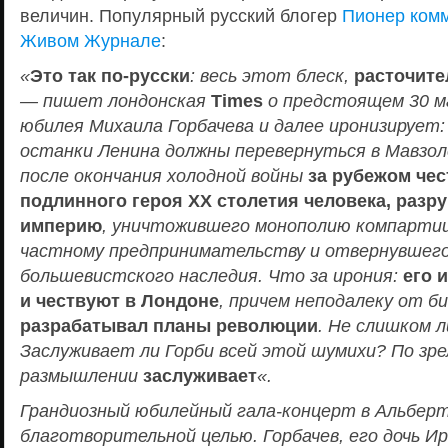
величин. Популярный русский блогер
Пионер комм
Живом Ж
урнале
:
«
Это так по-русски
: весь этот блеск,
расточите
— пишет лондонская
Times
о предстоящем 30 м
юбилея Михаила Горбачева и далее иронизирует
останки Ленина должны перевернуться в Мавзол
после окончания холодной войны
за рубежом чес
подлинного героя ХХ столетия человека, раз
империю
, уничтожившего монополию компарти
частному предпринимательству и отвернувшег
большевистского наследия. Что за ирония:
его 
и чествуют в Лондоне
, причем неподалеку от б
разрабатывал планы революции
. Не слишком л
Заслуживает ли Горби всей этой шумихи? По зр
размышлении
заслуживает
«.
Грандиозный юбилейный гала-концерт в Альберт
благотворительной целью. Горбачев, его дочь И