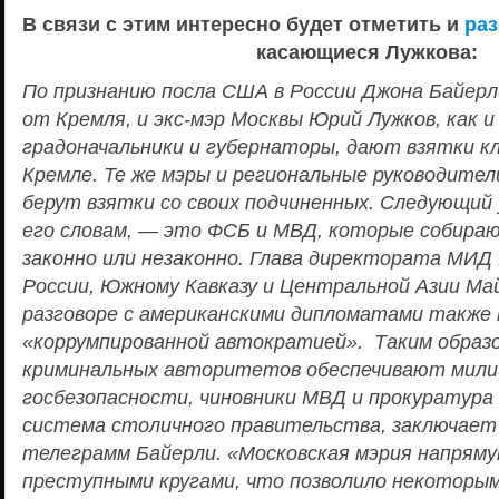
В связи с этим интересно будет отметить и
раз
касающиеся Лужкова:
По признанию посла США в России Джона Байерли
от Кремля, и экс-мэр Москвы Юрий Лужков, как и
градоначальники и губернаторы, дают взятки к
Кремле. Те же мэры и региональные руководители
берут взятки со своих подчиненных. Следующий 
его словам, — это ФСБ и МВД, которые собирают
законно или незаконно. Глава директората МИД
России, Южному Кавказу и Центральной Азии Ма
разговоре с американскими дипломатами также 
«коррумпированной автократией». Таким образо
криминальных авторитетов обеспечивают мили
госбезопасности, чиновники МВД и прокуратура
система столичного правительства, заключает 
телеграмм Байерли. «Московская мэрия напряму
преступными кругами, что позволило некоторы