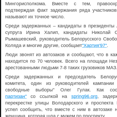
Мингорисполкома. Вместе с тем, правоохр
подтверждая факт задержания ряда участников
называют их точное число.
Среди задержанных – кандидаты в президенты 
супруга Ирина Халип, кандидаты Николай С
Рымашевский, руководитель Белорусского Свобо
Коляда и многие другие, сообщает
"Хартия'97"
.
Люди звонят из автозаков и сообщают, что в ка
находится по 70 человек. Всего на площади Нез
арестованными людьми 7-8 таких грузовиков МАЗ
Среди задержанных и председатель Белорус
комитета, один из руководителей кампании
свободные выборы" Олег Гулак. Как с
партизан"
со ссылкой на
spring96.org
, задер
перекрестке улицы Володарского и проспекта 
успел сообщить, что вместе с ним в автозаке 
женщина, которая шла с мужем по проспекту.