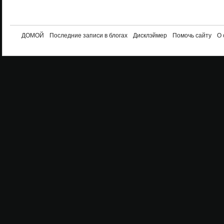
ДОМОЙ
Последние записи в блогах
Дисклэймер
Помочь сайту
О 