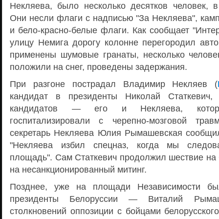
Некляева, было несколько десятков человек, 
Они несли флаги с надписью "За Некляева", камп
и бело-красно-белые флаги. Как сообщает "Инте
улицу Немига дорогу колонне перегородил ав
применены шумовые гранаты, несколько челове
положили на снег, проведены задержания.
При разгоне пострадал Владимир Некляев (
кандидат в президенты Николай Статкевич,
кандидатов — его и Некляева, котор
госпитализировали с черепно-мозговой трав
секретарь Некляева Юлия Рымашевская сообщ
"Некляева избил спецназ, когда мы следов
площадь". Сам Статкевич продолжил шествие на
на несанкционированный митинг.
Позднее, уже на площади Независимости 
президенты Белоруссии — Виталий Рыма
столкновений оппозиции с бойцами белорусско