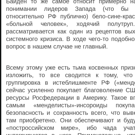
Байден то же самое относит примерно на
понимании лидеров Запада (что бы 
относительно РФ публично) бело-сине-кр
«больной человек», ходячий полутр
рассматривается как один из рецептов вых
системного кризиса. В ходе чего-то подобн
вопрос в нашем случае не главный.
Всему этому уже есть тьма косвенных приз
изложить, то все сводится к тому, что
группировка в истеблишменте РФ («менде
сейчас усиленно покупает благоволение СШ
ресурсы Росфедерации в Америку. Такое вп
самым «менделисты»-инсороиды поку
безопасность и сохранность всего, что вы
там приобретено. Они обеспечивают и буд
«построссийском мире», ибо чада уч