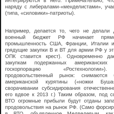
интегрируются в него. Примечательно, ч
наряду с либералами-«менделистами», уча
(типа, «силовики»-патриоты).
Например, делается то, чего не делали 
военный бюджет РФ начинает прям
промышленность США, Франции, Италии 
грядущие закупки В и ВТ для армии РФ у эт
ОПК ставится крест). Одновременно да
закупкам подержанных американских 
госкорпорацию «Ростехнологии»)
продовольственный рынок: снимаются
американской курятины («ножки Буш
сворачивании субсидирования отечественн
его вдвое к 2013 г.) Таким образом, под 
ВТО огромные прибыли будут отданы зап
продовольствия на рынок РФ. (Само форсир
в ВТО, объявленное Медведевым, как