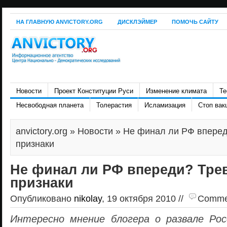
НА ГЛАВНУЮ ANVICTORY.ORG
ДИСКЛЭЙМЕР
ПОМОЧЬ САЙТУ
Новости
Проект Конституции Руси
Изменение климата
Те
Несвободная планета
Толерастия
Исламизация
Стоп вак
anvictory.org
»
Новости
» Не финал ли РФ впере
признаки
Не финал ли РФ впереди? Тр
признаки
Опубликовано
nikolay
, 19 октября 2010 //
Comment
Интересно мнение блогера о развале Рос