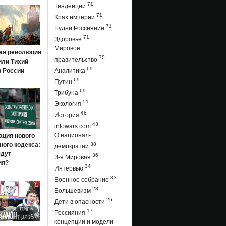
71
Тенденции
71
Крах империи
71
Будни Россиянии
71
Здоровье
Мировое
ая революция
70
правительство
 или Тихий
69
в России
Аналитика
69
Путин
69
Трибуна
51
Экология
48
История
43
infowars.com
О национал-
ация нового
ого кодекса:
38
демократии
ядут
36
З-я Мировая
ия?
34
Интервью
33
Военное собрание
28
Большевизм
26
Дети в опасности
17
Россияния
концепции и модели