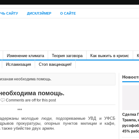
ЧЬ САЙТУ
ДИСКЛЭЙМЕР
О САЙТЕ
Изменение климата
Теория заговора
Как выжить в кризис
К
Исламизация
Стоп вакцинация!
Новост
тизанам необходима помощь.
необходима помощь.
Comments are off for this post
***
Сделка П
 задержаны молодые люди, подозреваемые УВД и УФСБ
Трампа, 
дрывов прокуратуры, опорных пунктов милиции и кафе,
русофоб
 также убийстве двух армян.
45% раб