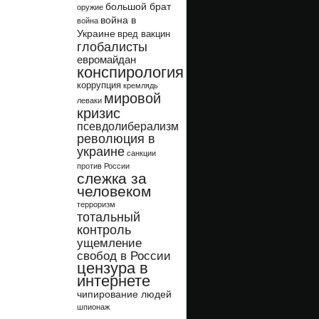
большой брат
оружие
война в
война
Украине
вред вакцин
глобалисты
евромайдан
конспирология
коррупция
кремлядь
мировой
леваки
кризис
псевдолиберализм
революция в
украине
санкции
против России
слежка за
человеком
терроризм
тотальный
контроль
ущемление
свобод в России
цензура в
интернете
чипирование людей
шпионаж