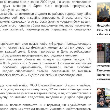
аны» начали еще в конце 2009 года, но «пик» пришелся на
ие двух месяцев в Орле были взорваны прокуратуры
ный пункт милиции.
тки сбыта наркотиков в одном из районов города, случайно
начали себя вести крайне агрессивно. В результате чего,
риемы самозащиты от которых армяне «отдали богу душу».
после этого попытки сбыта наркотиков местному населению
Неудобн
стных жителей, наркоторговцев «крышивали» сотрудники
1917-го,
юбилей 
партизан» являлся взрыв кафе «Индира», принадлежащего
еся» постоянным конфликтами между жителями окрестных
ам каждый день. Взрыв прогремел в День освобождения
0. В результате несмертельно пострадало 7 человек.
чали массовые облавы на правую молодежь города. По
и ФСБ допросили более 50 человек. По словам некоторых
Ратифик
е особенно церемонились, применяли пытки. Особенно
Таможенн
 кадрах оперативной съемки, показанным по местным
ловских партизан» сидит с синяками и кровоподтеками.
какие гр
изменен
идцатилетний майор ФСО Виктор Луконин. В группу майора,
входило, по версии следствия, 12 человек и она делилась
нно принимал участие в взрыве кафе, и те, кто участвовал в
руппу, по мнению следствия, входили еще двое офицеров
.
нных правых активиста ни к взрывам, ни к убийствам не
менее, органы хотят им пришить участие в «экстремистском