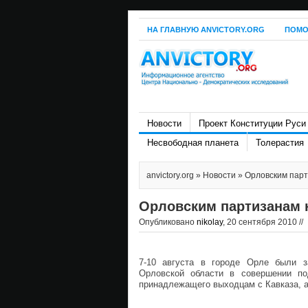
НА ГЛАВНУЮ ANVICTORY.ORG
ПОМО
Новости
Проект Конституции Руси
Несвободная планета
Толерастия
anvictory.org
»
Новости
» Орловским пар
Орловским партизанам 
Опубликовано
nikolay
, 20 сентября 2010 //
7-10 августа в городе Орле были
Орловской области в совершении по
принадлежащего выходцам с Кавказа, а