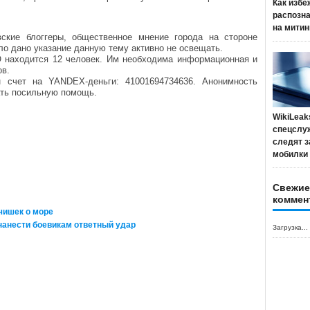
Как избе
распозн
на митин
вские блоггеры, общественное мнение города на стороне
ло дано указание данную тему активно не освещать.
 находится 12 человек. Им необходима информационная и
ов.
 счет на YANDEX-деньги: 41001694734636. Анонимность
ать посильную помощь.
WikiLeak
спецслу
следят з
мобилки
Свежие
коммен
чишек о море
нанести боевикам ответный удар
Загрузка...