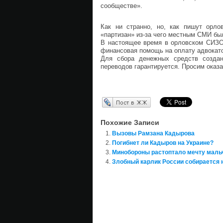
сообществе».
Как ни странно, но, как пишут орло
«партизан» из-за чего местным СМИ бы
В настоящее время в орловском СИЗО
финансовая помощь на оплату адвокат
Для сбора денежных средств создан
переводов гарантируется. Просим оказ
Перепост в ЖЖ
Похожие Записи
Вызовы Рамзана Кадырова
Погибнет ли Кадыров на Украине?
Минобороны растоптало мечту маль
Злобный карлик России собирается 