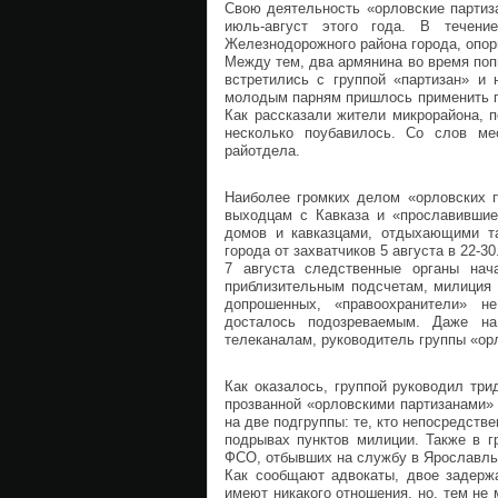
Свою деятельность «орловские партиз
июль-август этого года. В течен
Железнодорожного района города, опор
Между тем, два армянина во время попы
встретились с группой «партизан» и 
молодым парням пришлось применить п
Как рассказали жители микрорайона, 
несколько поубавилось. Со слов ме
райотдела.
Наиболее громких делом «орловских 
выходцам с Кавказа и «прославивши
домов и кавказцами, отдыхающими т
города от захватчиков 5 августа в 22-3
7 августа следственные органы на
приблизительным подсчетам, милиция 
допрошенных, «правоохранители» н
досталось подозреваемым. Даже на
телеканалам, руководитель группы «ор
Как оказалось, группой руководил тр
прозванной «орловскими партизанами» 
на две подгруппы: те, кто непосредстве
подрывах пунктов милиции. Также в г
ФСО, отбывших на службу в Ярославль
Как сообщают адвокаты, двое задержа
имеют никакого отношения, но, тем не 