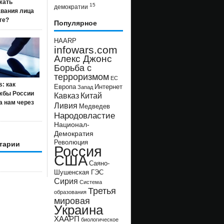
жать
15
демократии
авания лица
ге?
Популярное
HAARP
infowars.com
Алекс Джонс
Борьба с
терроризмом
ЕС
s: как
Европа
Интернет
Запад
жбы России
Кавказ
Китай
а нам через
Ливия
Медведев
Народовластие
Национал-
Демократия
Революция
тарии
Россия
США
Саяно-
Шушенская ГЭС
Сирия
Система
Третья
образования
мировая
Украина
ХААРП
биологическое