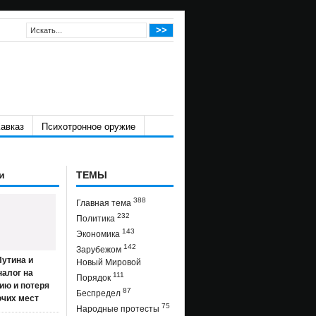
авказ
Психотронное оружие
и
ТЕМЫ
388
Главная тема
232
Политика
143
Экономика
142
Зарубежом
утина и
Новый Мировой
налог на
111
Порядок
ию и потеря
87
Беспредел
очих мест
75
Народные протесты