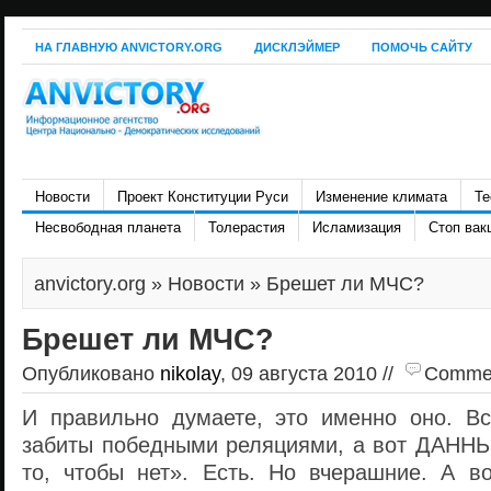
НА ГЛАВНУЮ ANVICTORY.ORG
ДИСКЛЭЙМЕР
ПОМОЧЬ САЙТУ
Новости
Проект Конституции Руси
Изменение климата
Те
Несвободная планета
Толерастия
Исламизация
Стоп вак
anvictory.org
»
Новости
» Брешет ли МЧС?
Брешет ли МЧС?
Опубликовано
nikolay
, 09 августа 2010 //
Comment
И правильно думаете, это именно оно. В
забиты победными реляциями, а вот ДАННЫ
то, чтобы нет». Есть. Но вчерашние. А во