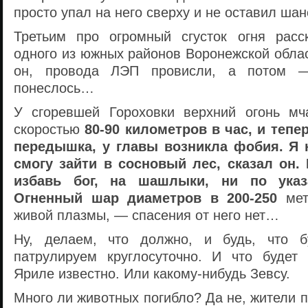
просто упал на него сверху и не оставил шан
Третьим про огромный сгусток огня расс
одного из южных районов Воронежской облас
он, провода ЛЭП провисли, а потом —
понеслось…
У сгоревшей Гороховки верхний огонь мч
скоростью
80-90 километров в час, и тепе
передышка, у главы возникла фобия. Я 
смогу зайти в сосновый лес, сказал он. 
избавь бог, на шашлыки, ни по указ
Огненный шар диаметров в
200-250
мет
живой плазмы, — спасения от него нет…
Ну, делаем, что должно, и будь, что б
патрулируем круглосуточно. И что буде
Яриле известно. Или какому-нибудь Зевсу.
Много ли животных погибло? Да не, жители п