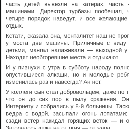
часть детей вывезли на катерах, часть
машинами. Директор турбазы пообещал, ч
четыре порядок наведут, и все желающие
отдых.
Кстати, сказала она, менталитет наш не про
у моста две машины. Приличные с виду
детьми, мангал налаживали — выходной у
Находят необгоревшие места и отдыхают.
И у пивнухи с утра в субботу народу полн
опустившиеся алкаши, но и молодые ребя
изменилась раз и навсегда? Ан нет.
У коллеги сын стал добровольцем; даже по 
что он до сих пор в пылу сражения. Он
Интернету и собрались у 8-й больницы. Тас
ведра с водой, засыпали огонь лопатами;
сзади ветер накидал горящих веток — и о
Загоралось даже не от огня — от жара.