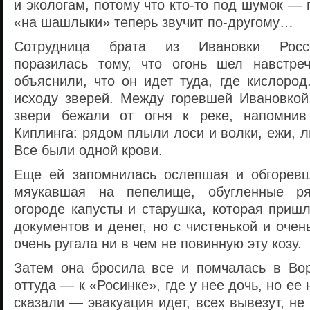
и экологам, потому что кто-то под шумок —
«на шашлыки» теперь звучит по-другому…
Сотрудница брата из Ивановки Росс
поразилась тому, что огонь шел навстре
объяснили, что он идет туда, где кислоро
исходу зверей. Между горевшей Ивановко
звери бежали от огня к реке, напомнив
Киплинга: рядом плыли лоси и волки, ежи, 
Все были одной крови.
Еще ей запомнилась ослепшая и обгоревш
мяукавшая на пепелище, обугленные р
огороде капусты и старушка, которая приш
документов и денег, но с чистенькой и очен
очень ругала ни в чем не повинную эту козу.
Затем она бросила все и помчалась в Вор
оттуда — к «Росинке», где у нее дочь, но ее
сказали — эвакуация идет, всех вывезут, не