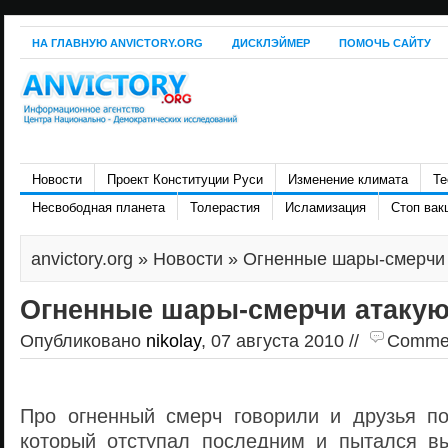
НА ГЛАВНУЮ ANVICTORY.ORG
ДИСКЛЭЙМЕР
ПОМОЧЬ САЙТУ
Новости
Проект Конституции Руси
Изменение климата
Те
Несвободная планета
Толерастия
Исламизация
Стоп вак
anvictory.org
»
Новости
» Огненные шары-смерчи 
Огненные шары-смерчи атакую
Опубликовано
nikolay
, 07 августа 2010 //
Comment
Про огненный смерч говорили и друзья по
который отступал последним и пытался в