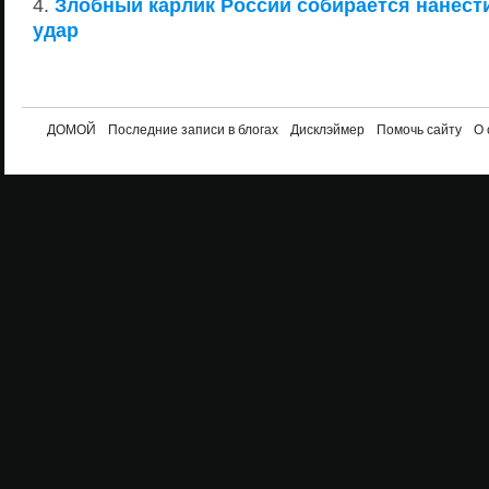
Злобный карлик России собирается нанест
удар
ДОМОЙ
Последние записи в блогах
Дисклэймер
Помочь сайту
О 