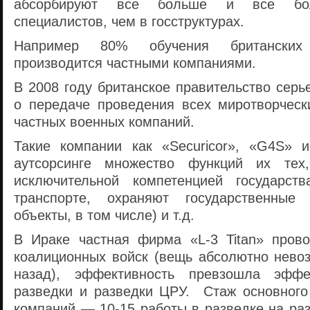
абсорбируют все больше и все бол
специалистов, чем в госструктурах.
Например 80% обучения британских
производится частными компаниями.
В 2008 году британское правительство серь
о передаче проведения всех миротворческ
частных военных компаний.
Такие компании как «Securicor», «G4S» 
аутсорсинге множество функций их тех
исключительной компетенцией государс
транспорте, охраняют государственные
объекты, в том числе) и т.д.
В Ираке частная фирма «L-3 Titan» пров
коалиционных войск (вещь абсолютно нево
назад), эффективность превзошла эффе
разведки и разведки ЦРУ. Стаж основного
компаний — 10-15 работы в разведке на ра