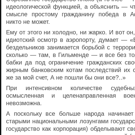
идеологической функцией, а объяснить — ч
смысле простому гражданину победа в А
никто не может.
Ему от этого ни холодно, ни жарко. И вот о
идиотский осмотр в аэропорту, думает — «
бездельников занимается борьбой с террор
сколько — там, в Гильменде — и все без то
бабки да под ограничение гражданских сво
жирным банковским котам последствий их 
же за мой счет, А не пошли бы они все?..»
При интенсивном количестве судебн
осмысленная и целенаправленная воен
невозможна.
А поскольку все больше народа начинает
старыми национальными лозунгами государс
государство как корпорация) обделывают с