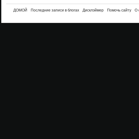
ДОМОЙ
Последние записи в блогах
Дисклэймер
Помочь сайту
О 