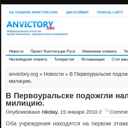
НА ГЛАВНУЮ ANVICTORY.ORG
ДИСКЛЭЙМЕР
ПОМОЧЬ САЙТУ
Новости
Проект Конституции Руси
Изменение климата
Те
Несвободная планета
Толерастия
Исламизация
Стоп вак
anvictory.org
»
Новости
» В Первоуральске подож
милицию.
В Первоуральске подожгли на
милицию.
Опубликовано
nikolay
, 15 января 2010 //
Comment
Оба учреждения находятся на первом этаже