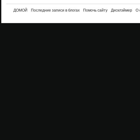
ДОМОЙ
Последние записи в блогах
Помочь сайту
Дисклэймер
О 