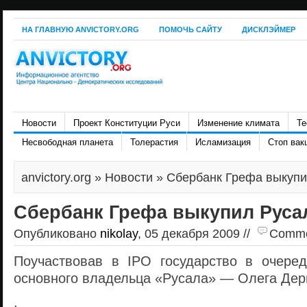
НА ГЛАВНУЮ ANVICTORY.ORG
ПОМОЧЬ САЙТУ
ДИСКЛЭЙМЕР
Новости
Проект Конституции Руси
Изменение климата
Те
Несвободная планета
Толерастия
Исламизация
Стоп вак
anvictory.org
»
Новости
» Сбербанк Грефа выкупи
Сбербанк Грефа выкупил Руса
Опубликовано
nikolay
, 05 декабря 2009 //
Commen
Поучаствовав в IPO государство в очере
основного владельца «Русала» — Олега Дер
,