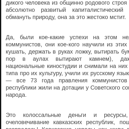
дикого человека из общинно родового строя 
абсолютно развитый капиталистический
обмануть природу, она за это жестоко мстит.
Да, были кое-какие успехи на этом не
коммунистов, они кое-кого научили из эти
кушать, держать в руках ложку, вытирать бу
пор в аулах вытирают камнем), да
национальные киностудии и снимали на ни
типа про их культуру, учили их русскому язы
— все 73 года правления коммунистов 
республики жили на дотации у Cоветского со
народа.
Это колоссальные деньги и ресурсы
очеловечивание кавказских республик, п