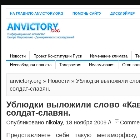
НА ГЛАВНУЮ ANVICTORY.ORG
ПОМОЧЬ САЙТУ
ДИСКЛЭЙМЕР
Новости
Проект Конституции Руси
Изменение климата
Те
Несвободная планета
Толерастия
Исламизация
Стоп вак
anvictory.org
»
Новости
» Ублюдки выложили слов
солдат-славян.
Ублюдки выложили слово «Кав
солдат-славян.
Опубликовано
nikolay
, 18 ноября 2009 //
Comment
Представляете себе такую метаморфозу,