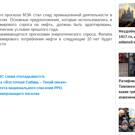
го прогноза МЭА стал спад промышленной деятельности в
сом. Основные предположения, которые использовались в
мирового спроса на нефть, должны быть адаптированы,
ческие условия прошлого года.
Неудобн
занимающегося прогнозами энергетического спроса, Филипа
1917-го,
общемирового потребления нефти в следующие 10 лет будет
юбилей 
сти.
ЭС снова откладывается.
Ратифик
а «Восточная Сибирь – Тихий океан»
Таможенн
тета национального спасения РРО.
какие гр
замерзающего поселка
изменен