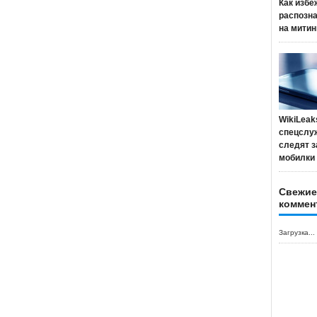
Как избе
распозн
на митин
WikiLeak
спецслу
следят з
мобилки
Свежие
коммен
Загрузка...