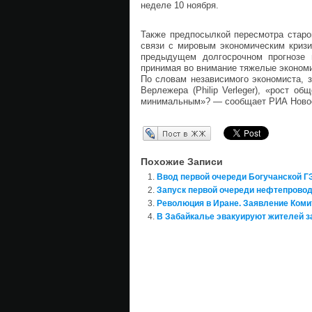
неделе 10 ноября.
Также предпосылкой пересмотра старо
связи с мировым экономическим кризи
предыдущем долгосрочном прогнозе 
принимая во внимание тяжелые экономи
По словам независимого экономиста, 
Верлежера (Philip Verleger), «рост 
минимальным»? — сообщает РИА Ново
Перепост в ЖЖ
Похожие Записи
Ввод первой очереди Богучанской Г
Запуск первой очереди нефтепровод
Революция в Иране. Заявление Коми
В Забайкалье эвакуируют жителей 