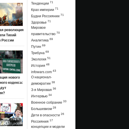
71
Тенденции
71
Крах империи
71
Будни Россиянии
71
Здоровье
Мировое
ая революция
70
правительство
 или Тихий
69
в России
Аналитика
69
Путин
69
Трибуна
51
Экология
48
История
43
infowars.com
О национал-
ация нового
ого кодекса:
38
демократии
ядут
36
З-я Мировая
ия?
34
Интервью
33
Военное собрание
28
Большевизм
26
Дети в опасности
17
Россияния
концепции и модели