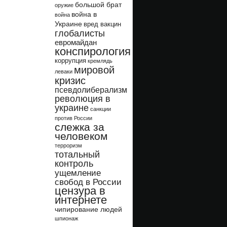
большой брат
оружие
война в
война
Украине
вред вакцин
глобалисты
евромайдан
конспирология
коррупция
кремлядь
мировой
леваки
кризис
псевдолиберализм
революция в
украине
санкции
против России
слежка за
человеком
терроризм
тотальный
контроль
ущемление
свобод в России
цензура в
интернете
чипирование людей
шпионаж