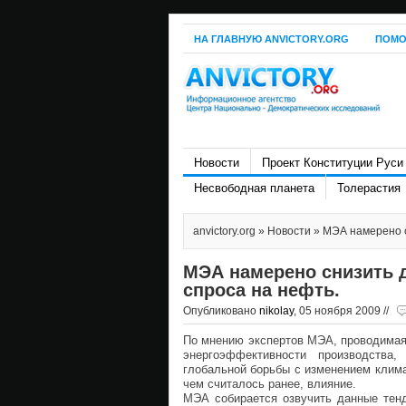
НА ГЛАВНУЮ ANVICTORY.ORG
ПОМО
Новости
Проект Конституции Руси
Несвободная планета
Толерастия
anvictory.org
»
Новости
» МЭА намерено с
МЭА намерено снизить 
спроса на нефть.
Опубликовано
nikolay
, 05 ноября 2009 //
По мнению экспертов МЭА, проводимая 
энергоэффективности производства
глобальной борьбы с изменением клима
чем считалось ранее, влияние.
МЭА собирается озвучить данные тенд