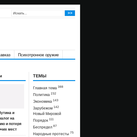
авказ
Психотронное оружие
и
ТЕМЫ
388
Главная тема
232
Политика
143
Экономика
142
Зарубежом
утина и
Новый Мировой
налог на
111
Порядок
ию и потеря
87
Беспредел
очих мест
75
Народные протесты