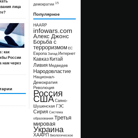
жать
15
демократии
авания лица
ге?
Популярное
HAARP
infowars.com
Алекс Джонс
Борьба с
терроризмом
ЕС
s: как
Европа
Интернет
Запад
жбы России
Кавказ
Китай
а нам через
Ливия
Медведев
Народовластие
Национал-
Демократия
Революция
тарии
Россия
США
Саяно-
Шушенская ГЭС
Сирия
Система
Третья
образования
мировая
Украина
ХААРП
биологическое