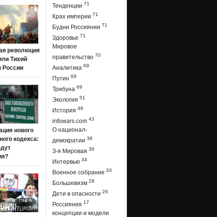
71
Тенденции
71
Крах империи
71
Будни Россиянии
71
Здоровье
Мировое
ая революция
70
правительство
 или Тихий
69
в России
Аналитика
69
Путин
69
Трибуна
51
Экология
48
История
43
infowars.com
О национал-
ация нового
ого кодекса:
38
демократии
ядут
36
З-я Мировая
ия?
34
Интервью
33
Военное собрание
28
Большевизм
26
Дети в опасности
17
Россияния
концепции и модели