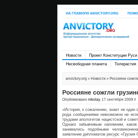
НА ГЛАВНУЮ ANVICTORY.ORG
ПОМО
Новости
Проект Конституции Руси
Несвободная планета
Толерастия
anvictory.org
»
Новости
» Россияне сожгли
Россияне сожгли грузин
Опубликовано
nikolay
, 17 сентября 2009 //
«История, к сожалению, знает не один 
рода сообщениями невозможно не испы
трудами апологетов нацистской и сове
Однако забывчивым напомним, каков
занимались подобными человеконена
заявление дипломатов ресурс «Грузия 