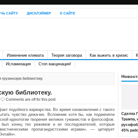
ЧЬ САЙТУ
ДИСКЛЭЙМЕР
О САЙТЕ
Изменение климата
Теория заговора
Как выжить в кризис
К
Исламизация
Стоп вакцинация!
Новост
 грузинскую библиотеку.
скую библиотеку.
Comments are off for this post
факт подобного варварства. Во время ознакомления с такого
Сделка П
тать чувство дежа-вю. Вспомним хотя бы, как подменяли
тской идеологии творения великих гуманистов и философов.
Трампа, 
 был конец тех режимов и их последователей, которые
русофоб
вистническими пропагандистскими играми», — цитирует
45% раб
Онлайн».