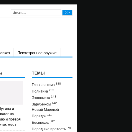
авказ
Психотронное оружие
и
ТЕМЫ
388
Главная тема
232
Политика
143
Экономика
142
Зарубежом
утина и
Новый Мировой
налог на
111
Порядок
ию и потеря
87
Беспредел
очих мест
75
Народные протесты