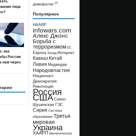
жать
15
демократии
авания лица
ге?
Популярное
HAARP
infowars.com
Алекс Джонс
Борьба с
терроризмом
ЕС
s: как
Европа
Интернет
Запад
жбы России
Кавказ
Китай
а нам через
Ливия
Медведев
Народовластие
Национал-
Демократия
Революция
тарии
Россия
США
Саяно-
Шушенская ГЭС
Сирия
Система
Третья
образования
мировая
Украина
ХААРП
биологическое