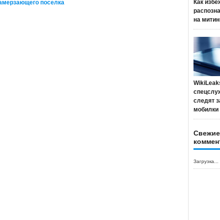
Как избе
замерзающего поселка
распозн
на митин
WikiLeak
спецслу
следят з
мобилки
Свежие
коммен
Загрузка...