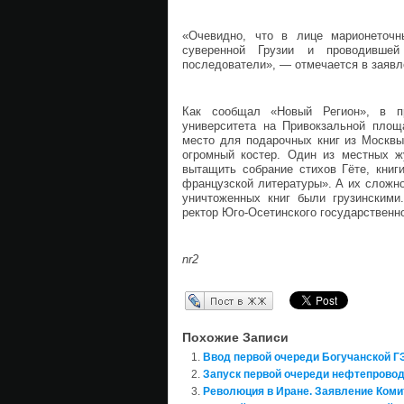
«Очевидно, что в лице марионеточн
суверенной Грузии и проводившей
последователи», — отмечается в заявл
Как сообщал «Новый Регион», в п
университета на Привокзальной площа
место для подарочных книг из Москвы
огромный костер. Один из местных ж
вытащить собрание стихов Гёте, книг
французской литературы». А их сложн
уничтоженных книг были грузинскими.
ректор Юго-Осетинского государственно
nr2
Перепост в ЖЖ
Похожие Записи
Ввод первой очереди Богучанской Г
Запуск первой очереди нефтепровод
Революция в Иране. Заявление Коми