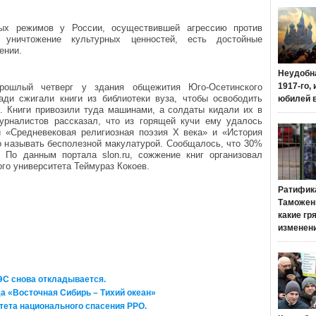
ых режимов у России, осуществившей агрессию против
 уничтожение культурных ценностей, есть достойные
ении.
Неудобн
1917-го,
рошлый четверг у здания общежития Юго-Осетинского
ди сжигали книги из библиотеки вуза, чтобы освободить
юбилей 
. Книги привозили туда машинами, а солдаты кидали их в
урналистов рассказал, что из горящей кучи ему удалось
и «Средневековая религиозная поэзия X века» и «История
о называть бесполезной макулатурой. Сообщалось, что 30%
 По данным портала slon.ru, сожжение книг организовал
го университета Теймураз Кокоев.
Ратифик
Таможенн
какие гр
изменен
ЭС снова откладывается.
а «Восточная Сибирь – Тихий океан»
тета национального спасения РРО.