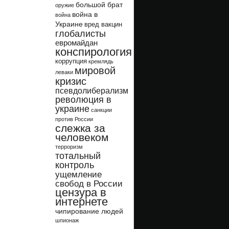
большой брат
оружие
война в
война
Украине
вред вакцин
глобалисты
евромайдан
конспирология
коррупция
кремлядь
мировой
леваки
кризис
псевдолиберализм
революция в
украине
санкции
против России
слежка за
человеком
терроризм
тотальный
контроль
ущемление
свобод в России
цензура в
интернете
чипирование людей
шпионаж