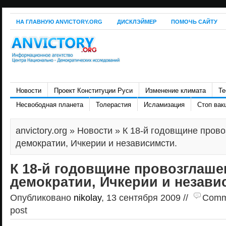
НА ГЛАВНУЮ ANVICTORY.ORG
ДИСКЛЭЙМЕР
ПОМОЧЬ САЙТУ
Новости
Проект Конституции Руси
Изменение климата
Те
Несвободная планета
Толерастия
Исламизация
Стоп вак
anvictory.org
»
Новости
» К 18-й годовщине пров
демократии, Ичкерии и независимсти.
К 18-й годовщине провозглаше
демократии, Ичкерии и незави
Опубликовано
nikolay
, 13 сентября 2009 //
Comme
post