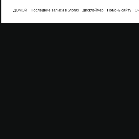
ДОМОЙ
Последние записи в блогах
Дисклэймер
Помочь сайту
О 