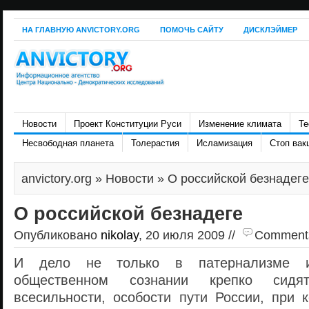
НА ГЛАВНУЮ ANVICTORY.ORG
ПОМОЧЬ САЙТУ
ДИСКЛЭЙМЕР
Новости
Проект Конституции Руси
Изменение климата
Те
Несвободная планета
Толерастия
Исламизация
Стоп вак
anvictory.org
»
Новости
» О российской безнадеге
О российской безнадеге
Опубликовано
nikolay
, 20 июля 2009 //
Comments 
И дело не только в патернализме и
общественном сознании крепко сидя
всесильности, особости пути России, при 