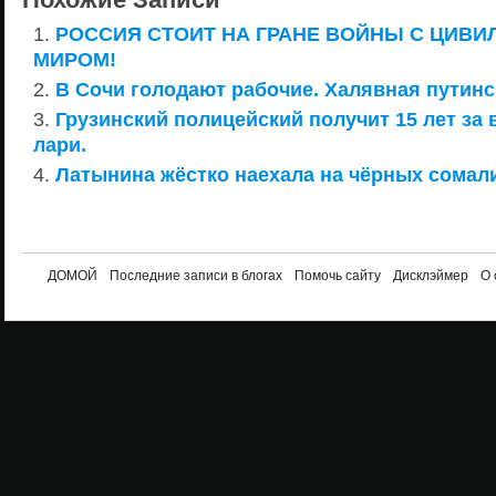
РОССИЯ СТОИТ НА ГРАНЕ ВОЙНЫ С ЦИВ
МИРОМ!
В Сочи голодают рабочие. Халявная путинс
Грузинский полицейский получит 15 лет за
лари.
Латынина жёстко наехала на чёрных сомал
ДОМОЙ
Последние записи в блогах
Помочь сайту
Дисклэймер
О 