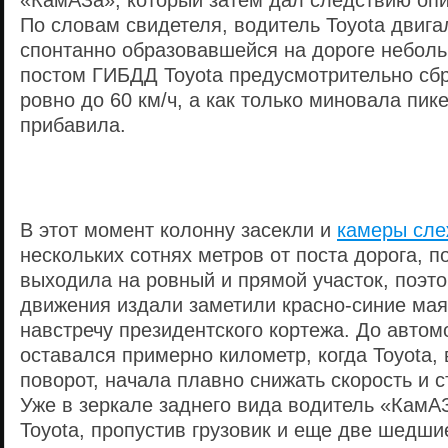
«КамАЗа», который затем дал следствию опи
По словам свидетеля, водитель Toyota двиг
спонтанно образовавшейся на дороге небол
постом ГИБДД Toyota предусмотрительно сбр
ровно до 60 км/ч, а как только миновала пике
прибавила.
В этот момент колонну засекли и
камеры сле
нескольких сотнях метров от поста дорога, п
выходила на ровный и прямой участок, поэто
движения издали заметили красно-синие ма
навстречу президентского кортежа. До авто
оставался примерно километр, когда Toyota,
поворот, начала плавно снижать скорость и с
Уже в зеркале заднего вида водитель «КамАЗ
Toyota, пропустив грузовик и еще две шедш