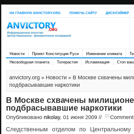
НА ГЛАВНУЮ ANVICTORY.ORG
ПОМОЧЬ САЙТУ
ДИСКЛЭЙМЕР
Новости
Проект Конституции Руси
Изменение климата
Те
Несвободная планета
Толерастия
Исламизация
Стоп вак
anvictory.org
»
Новости
» В Москве схвачены мил
подбрасывавшие наркотики
В Москве схвачены милицион
подбрасывавшие наркотики
Опубликовано
nikolay
, 01 июня 2009 //
Comments 
Следственным отделом по Центральному 