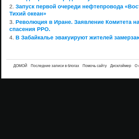
Запуск первой очереди нефтепровода «Вос
Тихий океан»
Революция в Иране. Заявление Комитета н
спасения РРО.
В Забайкалье эвакуируют жителей замерза
ДОМОЙ
Последние записи в блогах
Помочь сайту
Дисклэймер
О 