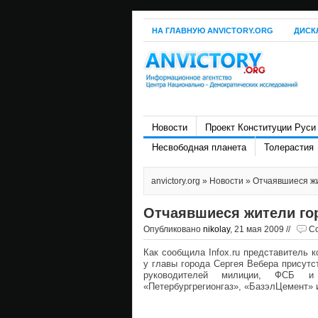
НА ГЛАВНУЮ ANVICTORY.ORG
ДИСК
Новости
Проект Конституции Руси
Несвободная планета
Толерастия
anvictory.org
»
Новости
» Отчаявшиеся жи
Отчаявшиеся жители го
Опубликовано
nikolay
, 21 мая 2009 //
Co
Как сообщила Infox.ru представитель
у главы города Сергея Вебера присутс
руководителей милиции, ФСБ и
«Петербургрегионгаз», «БазэлЦемент» 