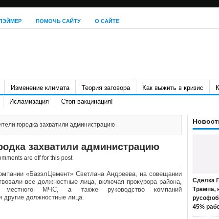
ЛЭЙМЕР
ПОМОЧЬ САЙТУ
О САЙТЕ
Изменение климата
Теория заговора
Как выжить в кризис
К
Исламизация
Стоп вакцинация!
Новост
тели городка захватили администрацию
родка захватили администрацию
mments are off for this post
 компании «БазэлЦемент» Светлана Андреева, на совещании
Сделка П
твовали все должностные лица, включая прокурора района,
 местного МЧС, а также руководство компаний
Трампа, 
и другие должностные лица.
русофоб
45% раб