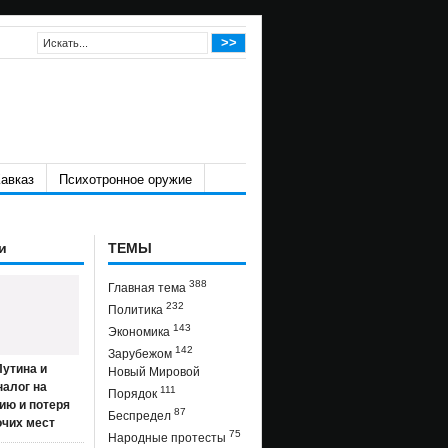
авказ
Психотронное оружие
и
ТЕМЫ
388
Главная тема
232
Политика
143
Экономика
142
Зарубежом
утина и
Новый Мировой
налог на
111
Порядок
ию и потеря
87
Беспредел
очих мест
75
Народные протесты