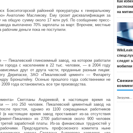
Как избе
распозн
ск Бокситогорской районной прокуратуры к генеральному
на митин
о» Анатолию Масликову. Ему грозит дисквалификация за
ду на общую сумму около 17 млн руб. По сообщению пресс-
авода выплачено 70% зарплаты за март. Впрочем, местные
 рабочим деньги пока не поступили.
WikiLeak
спецслу
 — Пикалевский глиноземный завод, на котором работали
следят з
ли города с населением в 22 тыс. человек, — в 2004 году
мобилки
ависимых друг от друга части, проданные разным лицам:
гу Дерипаске, ЗАО «Пикалевский цемент» — Филарету
дру Бронштейну. Осенью прошлого года собственники не
Свежие
я 2009 года остановились все три производства.
коммен
Загрузка...
емента» Светланы Андреевой, в настоящее время на
ки — это 250 человек. Пикалевский цементный завод на
после простоя, однако из 1100 сокращенных работников
 (в настоящее время завод простаивает из-за отсутствия
Цемент-Пикалево» из 2700 работников около 900 человек
 третей заработной платы. Из-за финансовых трудностей у
рабочими. Председатель профсоюзного комитета ныне
иноземного завода Светлана Антропова заявляет, что