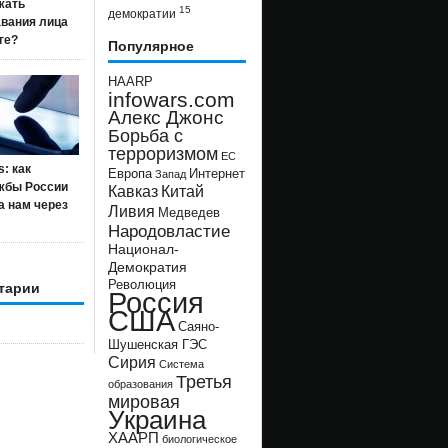
жать
15
демократии
авания лица
ге?
Популярное
HAARP
infowars.com
Алекс Джонс
Борьба с
терроризмом
ЕС
s: как
Европа
Интернет
Запад
жбы России
Кавказ
Китай
а нам через
Ливия
Медведев
Народовластие
Национал-
Демократия
Революция
тарии
Россия
США
Саяно-
Шушенская ГЭС
Сирия
Система
Третья
образования
мировая
Украина
ХААРП
биологическое