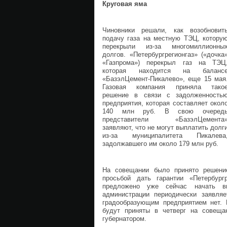
Круговая яма
Чиновники решали, как возобновит
подачу газа на местную ТЭЦ, котору
перекрыли из-за многомиллионны
долгов. «Петербургрегионгаз» («дочка
«Газпрома») перекрыл газ на ТЭЦ
которая находится на баланс
«БазэлЦемент-Пикалево», еще 15 мая
Газовая компания приняла тако
решение в связи с задолженность
предприятия, которая составляет окол
140 млн руб. В свою очеред
представители «БазэлЦемента
заявляют, что не могут выплатить долг
из-за муниципалитета Пикалева
задолжавшего им около 179 млн руб.
На совещании было принято решение
просьбой дать гарантии «Петербур
предложено уже сейчас начать в
администрации периодически заявля
градообразующим предприятием нет. 
будут приняты в четверг на совеща
губернатором.