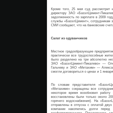
Кроме того, 25 мая суд рассмотрит и
директору ЗАО «БазэлЦемент-Пикалев
задолженность по зарплате в 2009 го
службы «БазэлЦемент», сотрудникам з
СМИ сообщают, что на банковские счета
Салат из одуванчиков
Местное градообразующее предприятие
практически все трудоспособные жите
было разделено на три абсолютно нез
ЗАО «БазэлЦемент-Пикалево» — Оле
Гальчеву и ЗАО «Метахим» — Алексан
смогли договориться о ценах и 1 январ
По словам представителя «БазэлЦ
«Метахиме» сокращены все сотрудни
некоторое время возобновил работу 
восстановлены были только около 200
горячего водоснабжения). На «Базэл
отправлены в отпуска с оплатой двух
компании накопились долги перед 
расформированного Пикалевского гл