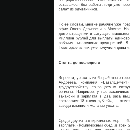
оставшиеся без работы люди уже пере
салат из одуванчиков.
По ее словам, многие рабочие уже пред
офис Олега Дерипаски в Москве. Но 
демонстрациями в ситуацию вмешался
миллион рублей для выплаты единовре
рабочим пикалевских предприятий. В
Некоторые из них уже получили деньги.
Стоять до последнего
Впрочем, уезжать из безработного гор
Андреева, компания «БазэлЦемен
трудоустройству сокращаемых сотру
регионы. Например, у нас заканчивае
вакансии и зарплата в два раза вы
составляет 18 тысяч рублей», — отмет
завода изъявили желание уехать.
Среди других антикризисных мер — бе
зарплате. «Комплексный обед из трех б
что-то есть, это все понимают, 