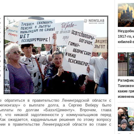
ь
ю
х
Неудобн
»
1917-го,
,
е
юбилей 
.
е
ю
о
ь
»
и
,
Ратифик
Таможенн
какие гр
изменен
 обратиться в правительство Ленинградской области с
грегионгазу» о выплате долга, а Сергею Веберу было
ыплаты по долгам «БазэлЦементу». Впрочем, глава
ет, что никакой задолженности у коммунальщиков перед
Как ожидается, кардинальные решения по этому вопросу
нии в правительстве Ленинградской области во главе с