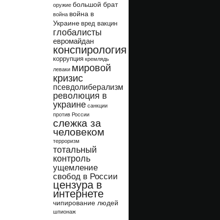
большой брат
оружие
война в
война
Украине
вред вакцин
глобалисты
евромайдан
конспирология
коррупция
кремлядь
мировой
леваки
кризис
псевдолиберализм
революция в
украине
санкции
против России
слежка за
человеком
терроризм
тотальный
контроль
ущемление
свобод в России
цензура в
интернете
чипирование людей
шпионаж