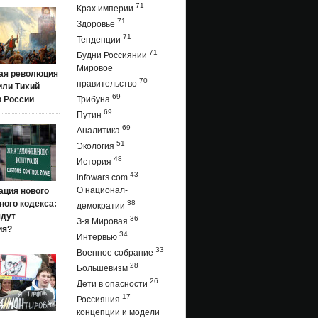
71
Крах империи
71
Здоровье
71
Тенденции
71
Будни Россиянии
Мировое
ая революция
70
правительство
 или Тихий
69
в России
Трибуна
69
Путин
69
Аналитика
51
Экология
48
История
43
infowars.com
О национал-
ация нового
ого кодекса:
38
демократии
ядут
36
З-я Мировая
ия?
34
Интервью
33
Военное собрание
28
Большевизм
26
Дети в опасности
17
Россияния
концепции и модели