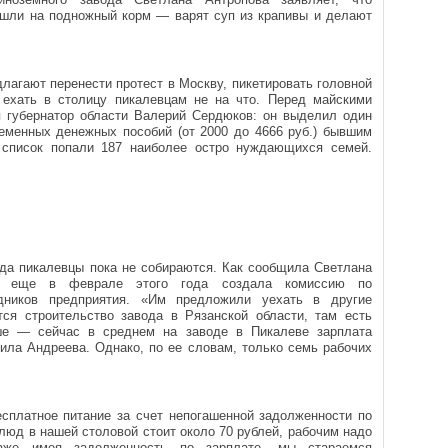
шли на подножный корм — варят суп из крапивы и делают
лагают перенести протест в Москву, пикетировать головной
ехать в столицу пикалевцам не на что. Перед майскими
 губернатор области Валерий Сердюков: он выделил один
менных денежных пособий (от 2000 до 4666 руб.) бывшим
 список попали 187 наиболее остро нуждающихся семей.
ода пикалевцы пока не собираются. Как сообщила Светлана
т» еще в феврале этого года создала комиссию по
дников предприятия. «Им предложили уехать в другие
тся строительство завода в Рязанской области, там есть
ше — сейчас в среднем на заводе в Пикалеве зарплата
ила Андреева. Однако, по ее словам, только семь рабочих
сплатное питание за счет непогашенной задолженности по
люд в нашей столовой стоит около 70 рублей, рабочим надо
даже имея задолженность по зарплате, мы стараемся