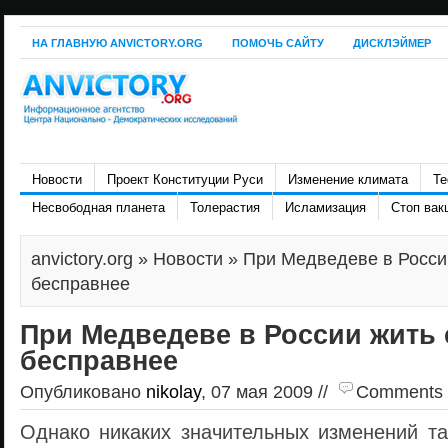
НА ГЛАВНУЮ ANVICTORY.ORG
ПОМОЧЬ САЙТУ
ДИСКЛЭЙМЕР
Новости
Проект Конституции Руси
Изменение климата
Те
Несвободная планета
Толерастия
Исламизация
Стоп вак
anvictory.org
»
Новости
» При Медведеве в Росси
бесправнее
При Медведеве в России жить 
бесправнее
Опубликовано
nikolay
, 07 мая 2009 //
Comments ar
Однако никаких значительных изменений та