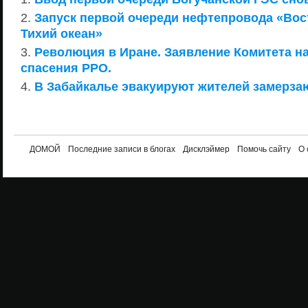
Запуск первой очереди нефтепровода «Вос
Тихий океан»
Революция в Иране. Заявление Комитета н
спасения РРО.
В Забайкалье эвакуируют жителей замерза
ДОМОЙ
Последние записи в блогах
Дисклэймер
Помочь сайту
О 