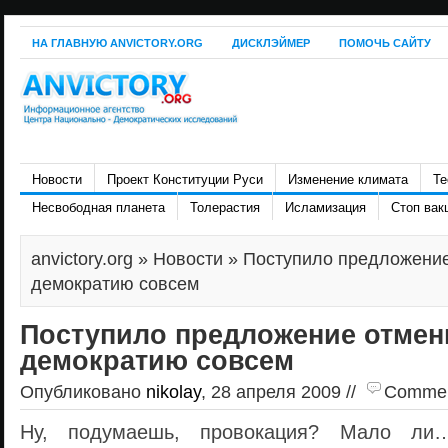
НА ГЛАВНУЮ ANVICTORY.ORG
ДИСКЛЭЙМЕР
ПОМОЧЬ САЙТУ
Новости
Проект Конституции Руси
Изменение климата
Те
Несвободная планета
Толерастия
Исламизация
Стоп вак
anvictory.org
»
Новости
» Поступило предложение
демократию совсем
Поступило предложение отмен
демократию совсем
Опубликовано
nikolay
, 28 апреля 2009 //
Comment
Ну, подумаешь, провокация? Мало ли