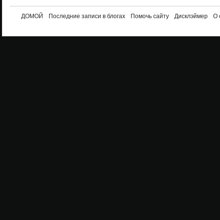
ДОМОЙ
Последние записи в блогах
Помочь сайту
Дисклэймер
О 