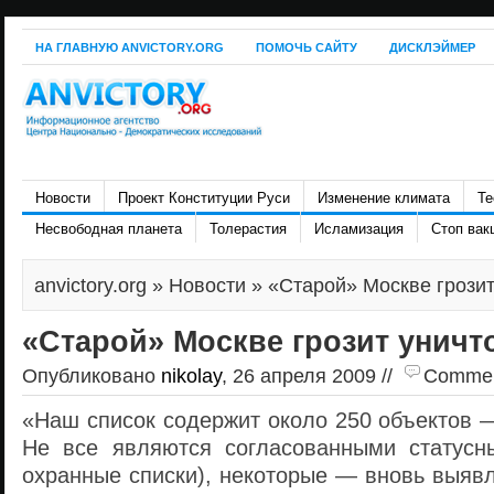
НА ГЛАВНУЮ ANVICTORY.ORG
ПОМОЧЬ САЙТУ
ДИСКЛЭЙМЕР
Новости
Проект Конституции Руси
Изменение климата
Те
Несвободная планета
Толерастия
Исламизация
Стоп вак
anvictory.org
»
Новости
» «Старой» Москве грози
«Старой» Москве грозит уничт
Опубликовано
nikolay
, 26 апреля 2009 //
Comment
«Наш список содержит около 250 объектов 
Не все являются согласованными статусн
охранные списки), некоторые — вновь выяв