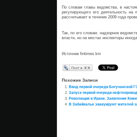
По словам главы ведомства, в настоя
регулирующего его деятельность на 
рассчитывает в течение 2009 года пров
Так, по его словам, надзорное ведомст
власти, но на местах инспекторы иног
Источник fintimes.km
Перепост в ЖЖ
Похожие Записи
Ввод первой очереди Богучанской Г
Запуск первой очереди нефтепровод
Революция в Иране. Заявление Коми
В Забайкалье эвакуируют жителей 