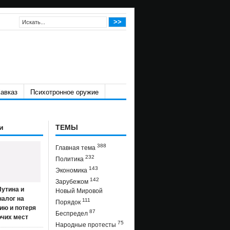
авказ
Психотронное оружие
и
ТЕМЫ
388
Главная тема
232
Политика
143
Экономика
142
Зарубежом
утина и
Новый Мировой
налог на
111
Порядок
ию и потеря
87
Беспредел
очих мест
75
Народные протесты