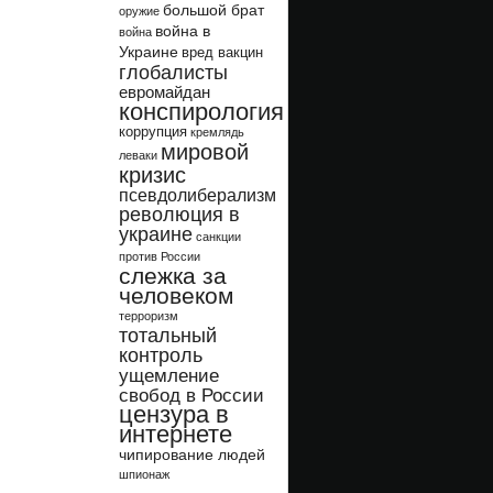
большой брат
оружие
война в
война
Украине
вред вакцин
глобалисты
евромайдан
конспирология
коррупция
кремлядь
мировой
леваки
кризис
псевдолиберализм
революция в
украине
санкции
против России
слежка за
человеком
терроризм
тотальный
контроль
ущемление
свобод в России
цензура в
интернете
чипирование людей
шпионаж