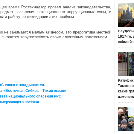
щее время Ростехнадзор провел анализ законодательства,
предмет выявления потенциальных коррупционных схем, и
ести работу по ликвидации этих проблем.
Неудобн
во не занимается малым бизнесом, это прерогатива местной
1917-го,
да пытаются злоупотреблять своим служебным положением.
юбилей 
Ратифик
ЭС снова откладывается.
Таможенн
а «Восточная Сибирь – Тихий океан»
какие гр
тета национального спасения РРО.
изменен
замерзающего поселка