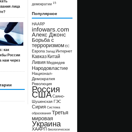
жать
15
демократии
авания лица
ге?
Популярное
HAARP
infowars.com
Алекс Джонс
Борьба с
терроризмом
ЕС
s: как
Европа
Интернет
Запад
жбы России
Кавказ
Китай
а нам через
Ливия
Медведев
Народовластие
Национал-
Демократия
Революция
тарии
Россия
США
Саяно-
Шушенская ГЭС
Сирия
Система
Третья
образования
мировая
Украина
ХААРП
биологическое