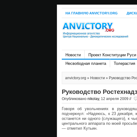
НА ГЛАВНУЮ ANVICTORY.ORG
ДИСК
Новости
Проект Конституции Руси
Несвободная планета
Толерастия
anvictory.org
»
Новости
» Руководство Ро
Руководство Ростехнадз
Опубликовано
nikolay
, 12 апреля 2009 //
Говоря об увольнениях в руководящ
подчеркнул: «Надеюсь, к 23 декабря, 
останется ни одного (служащего), к ч
центрального аппарата по моей просьбе
— отметил Кутьин.