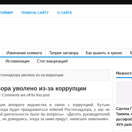
ЛЭЙМЕР
ПОМОЧЬ САЙТУ
О САЙТЕ
Изменение климата
Теория заговора
Как выжить в кризис
К
Исламизация
Стоп вакцинация!
Новост
стехнадзора уволено из-за коррупции
ора уволено из-за коррупции
Comments are off for this post
ем аппарате ведомства в связи с коррупцией, Кутьин
Сделка П
когда будет праздноваться юбилей Ростехнадзора, у нас не
ьей деятельности были бы вопросы». «Десять руководителей
Трампа, 
, не дожидаясь, когда за ними придут, написали заявление»,
русофоб
45% раб