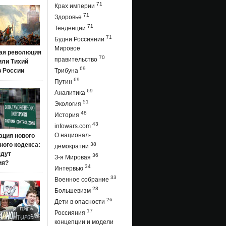
71
Крах империи
71
Здоровье
71
Тенденции
71
Будни Россиянии
Мировое
ая революция
70
правительство
 или Тихий
69
в России
Трибуна
69
Путин
69
Аналитика
51
Экология
48
История
43
infowars.com
О национал-
ация нового
ого кодекса:
38
демократии
ядут
36
З-я Мировая
ия?
34
Интервью
33
Военное собрание
28
Большевизм
26
Дети в опасности
17
Россияния
концепции и модели