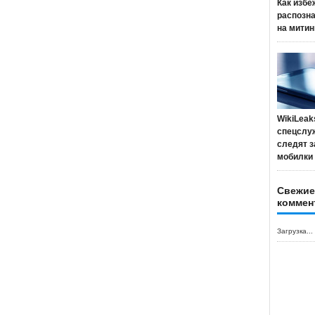
Как избе
распозн
на митин
WikiLeak
спецслу
следят з
мобилки
Свежие
коммен
Загрузка...