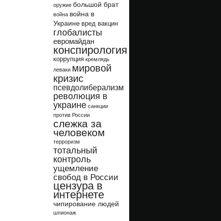
большой брат
оружие
война в
война
Украине
вред вакцин
глобалисты
евромайдан
конспирология
коррупция
кремлядь
мировой
леваки
кризис
псевдолиберализм
революция в
украине
санкции
против России
слежка за
человеком
терроризм
тотальный
контроль
ущемление
свобод в России
цензура в
интернете
чипирование людей
шпионаж