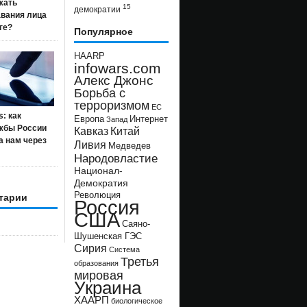
жать
15
демократии
авания лица
ге?
Популярное
HAARP
infowars.com
Алекс Джонс
Борьба с
терроризмом
ЕС
s: как
Европа
Интернет
Запад
жбы России
Кавказ
Китай
а нам через
Ливия
Медведев
Народовластие
Национал-
Демократия
Революция
тарии
Россия
США
Саяно-
Шушенская ГЭС
Сирия
Система
Третья
образования
мировая
Украина
ХААРП
биологическое