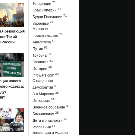
71
Тенденции
71
Крах империи
71
Будни Россиянии
71
Здоровье
Мировое
ая революция
70
правительство
 или Тихий
69
в России
Аналитика
69
Путин
69
Трибуна
51
Экология
48
История
43
infowars.com
О национал-
ация нового
ого кодекса:
38
демократии
ядут
36
З-я Мировая
ия?
34
Интервью
33
Военное собрание
28
Большевизм
26
Дети в опасности
17
Россияния
концепции и модели