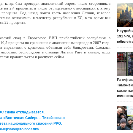
а, когда был проведен аналогичный опрос, число сторонников
ь на 2,4 процента, а число отрицательно относящихся к этому
 процента. Год назад почти треть населения Латвии, которое
тельно относились к членству республики в ЕС, в то время как
сь 22 процента.
Неудобн
1917-го,
ческий спад в Евросоюзе. ВВП прибалтийской республики в
юбилей 
 10,5 процента по сравнению с аналогичным периодом 2007 года.
в справиться с кризисом, объявили себя банкротами. Сложная
массовых беспорядков в столице Латвии Риге в январе, когда
тавки правительства и роспуска сейма.
Ратифик
Таможенн
какие гр
изменен
ЭС снова откладывается.
а «Восточная Сибирь – Тихий океан»
тета национального спасения РРО.
замерзающего поселка