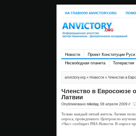
НА ГЛАВНУЮ ANVICTORY.ORG
ПОМО
Новости
Проект Конституции Руси
Несвободная планета
Толерастия
anvictory.org
»
Новости
» Членство в Евр
Членство в Евросоюзе 
Латвии
Опубликовано
nikolay
, 08 апреля 2009 //
Только каждый пятый житель Латвии полож
опроса, проведенного Центром по изучени
«Час» сообщает РИА Новости. В опросе пр