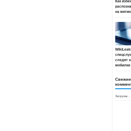
Как избе
распозн
на митин
WikiLeak
спецслу
следят з
мобилки
Свежие
коммен
Загрузка...