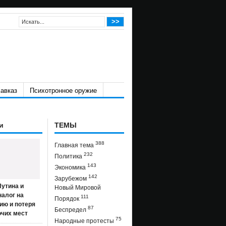
авказ
Психотронное оружие
и
ТЕМЫ
388
Главная тема
232
Политика
143
Экономика
142
Зарубежом
утина и
Новый Мировой
налог на
111
Порядок
ию и потеря
87
Беспредел
очих мест
75
Народные протесты