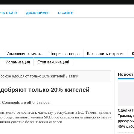
ЧЬ САЙТУ
ДИСКЛЭЙМЕР
О САЙТЕ
Изменение климата
Теория заговора
Как выжить в кризис
К
Исламизация
Стоп вакцинация!
Новост
осоюзе одобряют только 20% жителей Латвии
одобряют только 20% жителей
Comments are off for this post
Сделка П
ительно относится к членству республики в ЕС. Таковы данные
Трампа, 
ю общественного мнения SKDS, со ссылкой на латвийскую газету
русофоб
иняли участие более тысячи человек.
45% раб