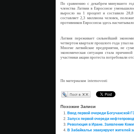
По сравнению с декабрем минувшего год
членства Латвии в Евросоюзе уменьшилос
выросло на 1 процент и составило 28,8
составляет 2,3 миллиона человек, положи
противников Евросоюза здесь насчитывало
Латвия переживает сильнейший экономи
четвертом квартале прошлого года упал на
Многие латвийские предприятия, не суме
экономическая ситуация стала причиной 
участники акции протеста потребовали отс
По материалам
internovosti
Перепост в ЖЖ
Похожие Записи
Ввод первой очереди Богучанской Г
Запуск первой очереди нефтепровод
Революция в Иране. Заявление Коми
В Забайкалье эвакуируют жителей 