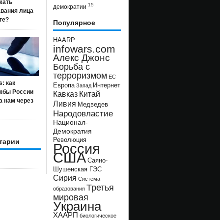
жать
15
демократии
авания лица
ге?
Популярное
HAARP
infowars.com
Алекс Джонс
Борьба с
терроризмом
ЕС
s: как
Европа
Интернет
Запад
жбы России
Кавказ
Китай
а нам через
Ливия
Медведев
Народовластие
Национал-
Демократия
Революция
тарии
Россия
США
Саяно-
Шушенская ГЭС
Сирия
Система
Третья
образования
мировая
Украина
ХААРП
биологическое