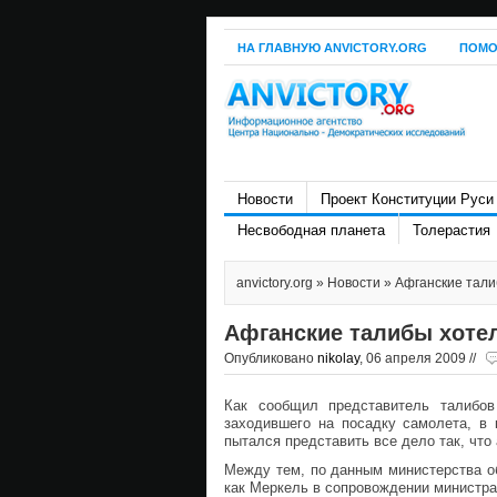
НА ГЛАВНУЮ ANVICTORY.ORG
ПОМО
Новости
Проект Конституции Руси
Несвободная планета
Толерастия
anvictory.org
»
Новости
» Афганские тали
Афганские талибы хоте
Опубликовано
nikolay
, 06 апреля 2009 //
Как сообщил представитель талибо
заходившего на посадку самолета, в 
пытался представить все дело так, чт
Между тем, по данным министерства об
как Меркель в сопровождении министр