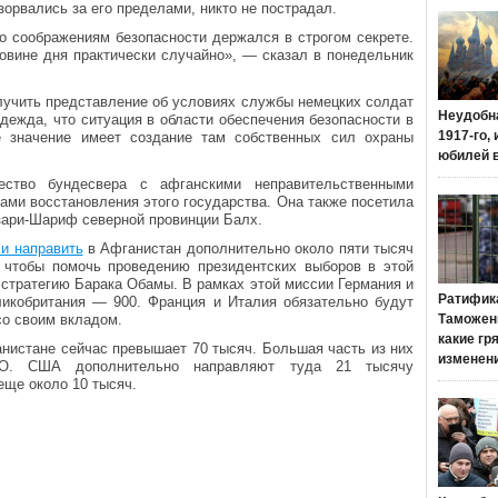
зорвались за его пределами, никто не пострадал.
о соображениям безопасности держался в строгом секрете.
овине дня практически случайно», — сказал в понедельник
лучить представление об условиях службы немецких солдат
Неудобн
дежда, что ситуация в области обеспечения безопасности в
1917-го,
е значение имеет создание там собственных сил охраны
юбилей 
ество бундесвера с афганскими неправительственными
ми восстановления этого государства. Она также посетила
зари-Шариф северной провинции Балх.
и направить
в Афганистан дополнительно около пяти тысяч
 чтобы помочь проведению президентских выборов в этой
стратегию Барака Обамы. В рамках этой миссии Германия и
Ратифик
ликобритания — 900. Франция и Италия обязательно будут
со своим вкладом.
Таможенн
какие гр
нистане сейчас превышает 70 тысяч. Большая часть из них
изменен
ТО. США дополнительно направляют туда 21 тысячу
ще около 10 тысяч.