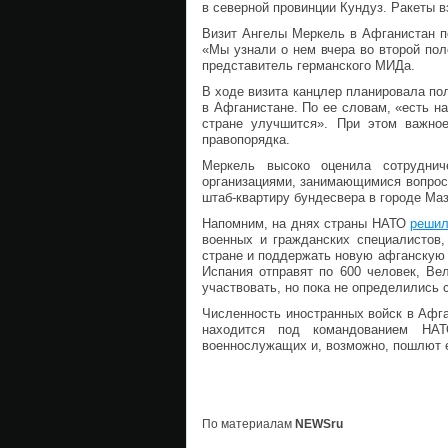
в северной провинции Кундуз. Ракеты в
Визит Ангелы Меркель в Афганистан п
«Мы узнали о нем вчера во второй пол
представитель германского МИДа.
В ходе визита канцлер планировала по
в Афганистане. По ее словам, «есть на
стране улучшится». При этом важно
правопорядка.
Меркель высоко оценила сотруднич
организациями, занимающимися вопроса
штаб-квартиру бундесвера в городе Ма
Напомним, на днях страны НАТО
решил
военных и гражданских специалистов,
стране и поддержать новую афганскую 
Испания отправят по 600 человек, Ве
участвовать, но пока не определились 
Численность иностранных войск в Афга
находится под командованием НА
военнослужащих и, возможно, пошлют е
По материалам
NEWSru