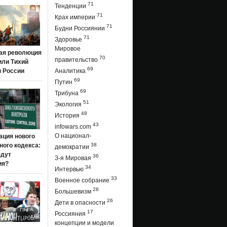
71
Тенденции
71
Крах империи
71
Будни Россиянии
71
Здоровье
Мировое
ая революция
70
правительство
 или Тихий
69
в России
Аналитика
69
Путин
69
Трибуна
51
Экология
48
История
43
infowars.com
О национал-
ация нового
ого кодекса:
38
демократии
ядут
36
З-я Мировая
ия?
34
Интервью
33
Военное собрание
28
Большевизм
26
Дети в опасности
17
Россияния
концепции и модели