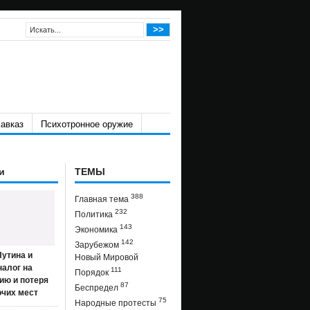
авказ
Психотронное оружие
и
ТЕМЫ
388
Главная тема
232
Политика
143
Экономика
142
Зарубежом
утина и
Новый Мировой
налог на
111
Порядок
ию и потеря
87
Беспредел
очих мест
75
Народные протесты