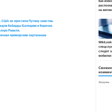
Как избе
распозн
на митин
. США не простили Путину хамства.
хедов Кабарды Балкарии и Карачая.
алеро Равеля.
гичная приморским партизанам
WikiLeak
спецслу
следят з
мобилки
Свежие
коммен
Загрузка...