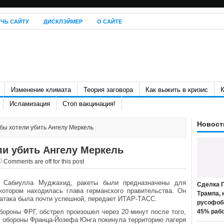
ЧЬ САЙТУ
ДИСКЛЭЙМЕР
О САЙТЕ
Изменение климата
Теория заговора
Как выжить в кризис
К
Исламизация
Стоп вакцинация!
Новост
бы хотели убить Ангелу Меркель
ли убить Ангелу Меркель
Comments are off for this post
в Сабиулла Муджахид, ракеты были предназначены для
Сделка П
котором находилась глава германского правительства. Он
Трампа, 
о атака была почти успешной, передает ИТАР-ТАСС.
русофоб
ороны ФРГ, обстрел произошел через 20 минут после того,
45% раб
а обороны Франца-Йозефа Юнга покинула территорию лагеря