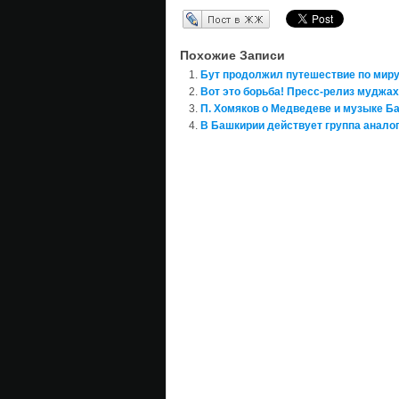
Перепост в ЖЖ
Похожие Записи
Бут продолжил путешествие по миру
Вот это борьба! Пресс-релиз муджа
П. Хомяков о Медведеве и музыке Б
В Башкирии действует группа анало