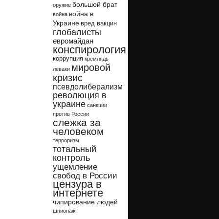
большой брат
оружие
война в
война
Украине
вред вакцин
глобалисты
евромайдан
конспирология
коррупция
кремлядь
мировой
леваки
кризис
псевдолиберализм
революция в
украине
санкции
против России
слежка за
человеком
терроризм
тотальный
контроль
ущемление
свобод в России
цензура в
интернете
чипирование людей
шпионаж